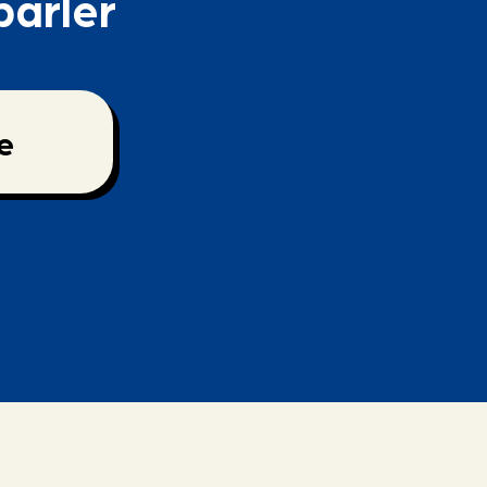
parler
e