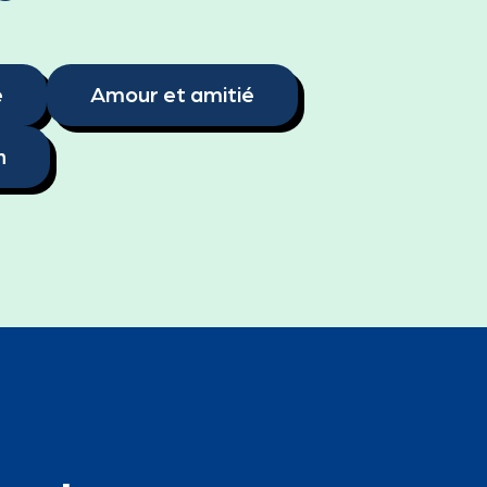
é
Amour et amitié
n