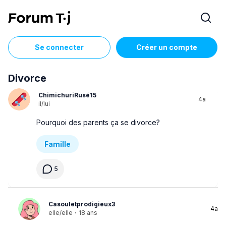
Se connecter
Créer un compte
Divorce
ChimichuriRusé15
4a
il/lui
Pourquoi des parents ça se divorce?
Famille
5
Casouletprodigieux3
4a
elle/elle
·
18 ans