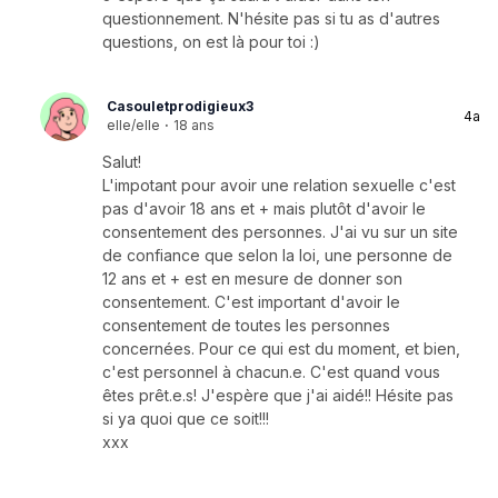
questionnement. N'hésite pas si tu as d'autres
questions, on est là pour toi :)
Casouletprodigieux3
4a
elle/elle
·
18 ans
Salut!
L'impotant pour avoir une relation sexuelle c'est
pas d'avoir 18 ans et + mais plutôt d'avoir le
consentement des personnes. J'ai vu sur un site
de confiance que selon la loi, une personne de
12 ans et + est en mesure de donner son
consentement. C'est important d'avoir le
consentement de toutes les personnes
concernées. Pour ce qui est du moment, et bien,
c'est personnel à chacun.e. C'est quand vous
êtes prêt.e.s! J'espère que j'ai aidé!! Hésite pas
si ya quoi que ce soit!!!
xxx