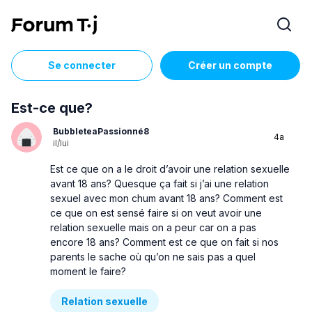
Se connecter
Créer un compte
Est-ce que?
BubbleteaPassionné8
4a
il/lui
Est ce que on a le droit d’avoir une relation sexuelle
avant 18 ans? Quesque ça fait si j’ai une relation
sexuel avec mon chum avant 18 ans? Comment est
ce que on est sensé faire si on veut avoir une
relation sexuelle mais on a peur car on a pas
encore 18 ans? Comment est ce que on fait si nos
parents le sache où qu’on ne sais pas a quel
moment le faire?
Relation sexuelle