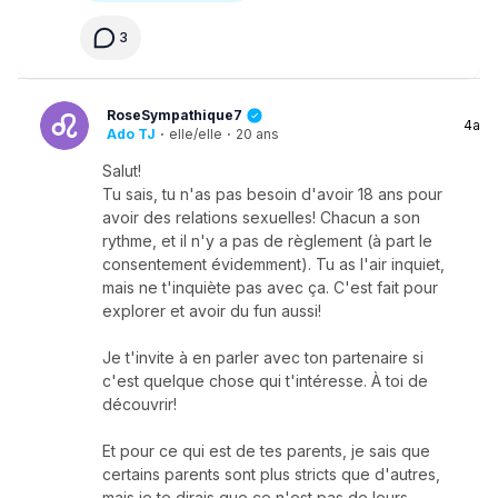
3
RoseSympathique7
4a
Ado TJ
·
elle/elle
·
20 ans
Salut!
Tu sais, tu n'as pas besoin d'avoir 18 ans pour
avoir des relations sexuelles! Chacun a son
rythme, et il n'y a pas de règlement (à part le
consentement évidemment). Tu as l'air inquiet,
mais ne t'inquiète pas avec ça. C'est fait pour
explorer et avoir du fun aussi!
Je t'invite à en parler avec ton partenaire si
c'est quelque chose qui t'intéresse. À toi de
découvrir!
Et pour ce qui est de tes parents, je sais que
certains parents sont plus stricts que d'autres,
mais je te dirais que ce n'est pas de leurs