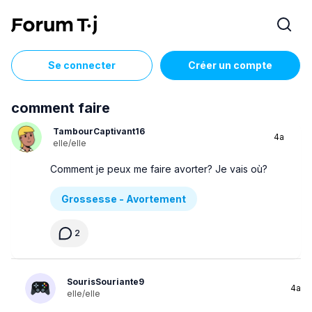
Se connecter
Créer un compte
comment faire
TambourCaptivant16
4a
elle/elle
Comment je peux me faire avorter? Je vais où?
Grossesse - Avortement
2
SourisSouriante9
4a
elle/elle