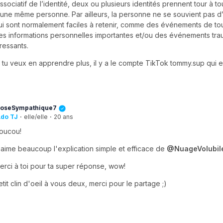
issociatif de l’identité, deux ou plusieurs identités prennent tour à to
’une même personne. Par ailleurs, la personne ne se souvient pas d’
ui sont normalement faciles à retenir, comme des événements de tous
es informations personnelles importantes et/ou des événements tra
tressants.
i tu veux en apprendre plus, il y a le compte TikTok tommy.sup qui e
oseSympathique7
do TJ
·
elle/elle
·
20 ans
oucou!
'aime beaucoup l'explication simple et efficace de
@NuageVolubil
erci à toi pour ta super réponse, wow!
etit clin d'oeil à vous deux, merci pour le partage ;)