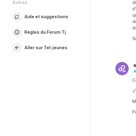
Autres
d
d
q
Aide et suggestions
d
s
Règles du Forum Tj
S
Aller sur Tel-jeunes
R
A
C
J
M
P