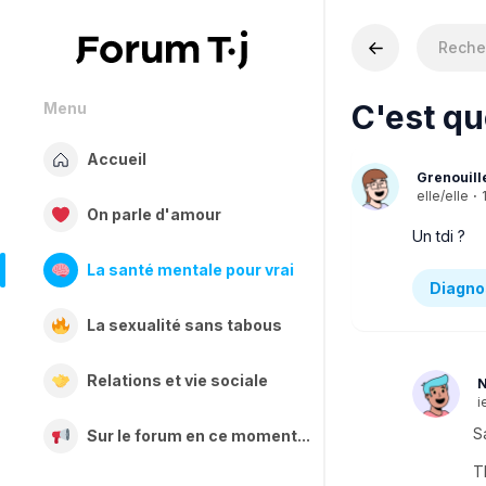
C'est qu
Menu
Accueil
Grenouill
elle/elle
·
On parle d'amour
Un tdi ?
La santé mentale pour vrai
Diagno
La sexualité sans tabous
Relations et vie sociale
N
i
Sa
Sur le forum en ce moment...
T