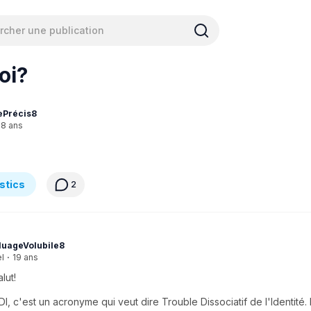
oi?
ePrécis8
18 ans
stics
2
uageVolubile8
el
·
19 ans
lut!
DI, c'est un acronyme qui veut dire Trouble Dissociatif de l'Identité.