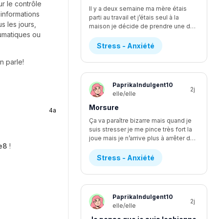
ur le contrôle
Il y a deux semaine ma mère étais
informations
parti au travail et j’étais seul à la
 les jours,
maison je décide de prendre une douche et après je n’arrive pas à sortir j’étais convaincu que qqlq étais dans ma maison j’ai refuser de sortir jusqu’à ce que ma mère revienne car je m’imaginais les pire senario en boucle et n’arrivais pas à m’arrêter j’ai attendu 3heure dans la salle de bain a prote barrer en attendant que ma mère vienne et ce n’ai pas la première fois à chaque soir je dois vérifier 4fois que toute les serrure de ma maison soit barrée car sinon je ne dort pas je ne comprend pas pourquoi ça m’arrive il y a à peine 2 mois je n’avais pas du tt de stress par rapport à ce que qqlq vienne chez nous est ce que je suis la seul? Et est ce que vous avez des idées de comment je pourrait m’en débarrasser
umatiques ou
Stress - Anxiété
n parle!
PaprikaIndulgent10
2j
elle/elle
Morsure
4a
Ça va paraître bizarre mais quand je
suis stresser je me pince très fort la
joue mais je n’arrive plus à arrêter depuis 1ans ça fait 3 ans que je le fait assez régulièrement mais là j’arrive plus à arrêter je saigne et ma peau s’arrache à chaque fois et parfois je ne m’en rend même pas compte et je ne peut pas en parler à mes amie car à chaque fois que j’ai essayer elle fesais des blague a propos de ce que je leur disais et j’aimerais réussir à diminuer mon stress car il m’empêche aussi a dormir car je pense à tous ce qu’il peut arriver je commençais à aller mieux et 2 mois après c’est pire que jamais je ne sais plus quoi faire
e8
!
Stress - Anxiété
PaprikaIndulgent10
2j
elle/elle