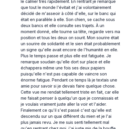
le calmer très rapidement. En rentrant je remarque
que tout le monde l'évitait et j'ai volontairement
décidé de m'asseoir à côté d'elle, sur le banc qui
était en parallèle à elle. Son chien, se cache sous
deux bancs et elle consulte ses trajets. À un
moment donné, elle tourne sa tête, regarde vers ma
position et tous les deux on sourit. Mon sourire était
un sourire de solidarité et le sien était probablement
un signe qu'elle avait encore de l'humanité en elle.
Plus le temps passe et plus elle est fatiguée. Je
remarque soudain qu'elle dort sur place et elle
échappera même une fois ses deux papiers
puisqu'elle n'est pas capable de vaincre son
énorme fatigue. Pendant ce temps là je textais une
amie pour savoir si je devais faire quelque chose.
Cette vue me rendait tellement triste en fait, car elle
me faisait penser à quelqu'un que je connaissais et
je voulais vraiment juste aller la voir et l'aider.
Finalement ce qu'il s'est passé c'est qu'elle est
descendu sur un quai différent du mien et je l'ai
plus jamais revu. Je me suis senti tellement mal
qu'en rentrant chez moi, j'ai juste mis de la bouffe