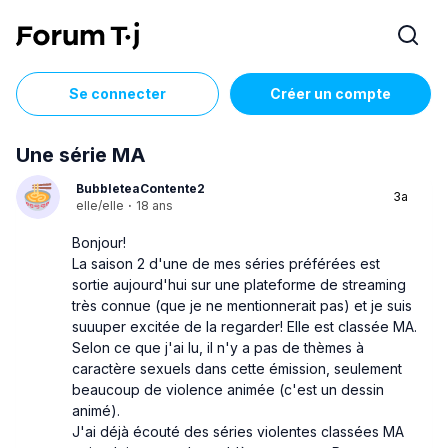
Se connecter
Créer un compte
Une série MA
BubbleteaContente2
3a
elle/elle
·
18 ans
Bonjour!
La saison 2 d'une de mes séries préférées est
sortie aujourd'hui sur une plateforme de streaming
très connue (que je ne mentionnerait pas) et je suis
suuuper excitée de la regarder! Elle est classée MA.
Selon ce que j'ai lu, il n'y a pas de thèmes à
caractère sexuels dans cette émission, seulement
beaucoup de violence animée (c'est un dessin
animé).
J'ai déjà écouté des séries violentes classées MA