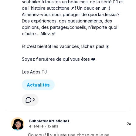
souhaiter à tous.tes un beau mois de la fierté 🏳️‍🌈 et
de l'histoire autochtone 🪶! Un deux en un ;)
Aimeriez-vous nous partager de quoi là-dessus?
Des expériences, des questionnements, des
opinions, des partages/conseils, n’importe quoi
d’autre… Allez-y!
Et c’est bientôt les vacances, lâchez pas! ☀️
Soyez fiers.ères de qui vous êtes ❤️
Les Ados TJ
Actualités
2
BubbleteaArtistique1
2a
elle/elle
·
15 ans
Coucou ! Il y a juste une chose que je ne