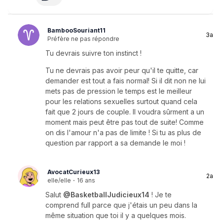
BambooSouriant11
3a
Préfère ne pas répondre
Tu devrais suivre ton instinct !
Tu ne devrais pas avoir peur qu'il te quitte, car
demander est tout a fais normal! Si il dit non ne lui
mets pas de pression le temps est le meilleur
pour les relations sexuelles surtout quand cela
fait que 2 jours de couple. Il voudra sûrment a un
moment mais peut être pas tout de suite! Comme
on dis l'amour n'a pas de limite ! Si tu as plus de
question par rapport a sa demande le moi !
AvocatCurieux13
2a
elle/elle
·
16 ans
Salut
@BasketballJudicieux14
! Je te
comprend full parce que j'étais un peu dans la
même situation que toi il y a quelques mois.