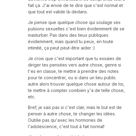
fait ça. J'ai envie de te dire que c'est normal et
que tout est valide là-dedans.
Je pense que quelque chose qui soulage ses
pulsions sexuelles c'est bien évidemment de se
masturber. Pas dans des lieux publiques
évidemment, mais quand tu peux, en toute
intimité, ça peut peut-être aider :)
Je crois que c'est important que tu essaies de
diriger tes pensées vers autre chose, genre si
t'es en classe, te mettre à prendre des notes
pour te concentrer, ou si dans un lieu public
autre alors trouver quelque chose autour de toi,
te mettre à compter combien y'a de telle chose,
etc.
Bref, je sais pas si c'est clair, mais le but est de
penser à autre chose, te changer les idées.
Oublie pas qu'avec les hormones de
l'adolescence, c'est tout à fait normal!