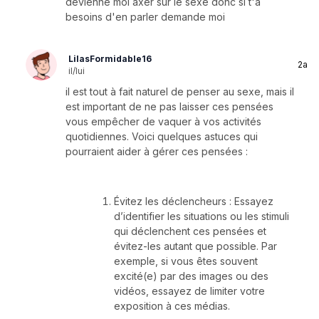
devienne moi axer sur le sexe donc si t'a
besoins d'en parler demande moi
LilasFormidable16
2a
il/lui
il est tout à fait naturel de penser au sexe, mais il
est important de ne pas laisser ces pensées
vous empêcher de vaquer à vos activités
quotidiennes. Voici quelques astuces qui
pourraient aider à gérer ces pensées :
Évitez les déclencheurs : Essayez
d’identifier les situations ou les stimuli
qui déclenchent ces pensées et
évitez-les autant que possible. Par
exemple, si vous êtes souvent
excité(e) par des images ou des
vidéos, essayez de limiter votre
exposition à ces médias.