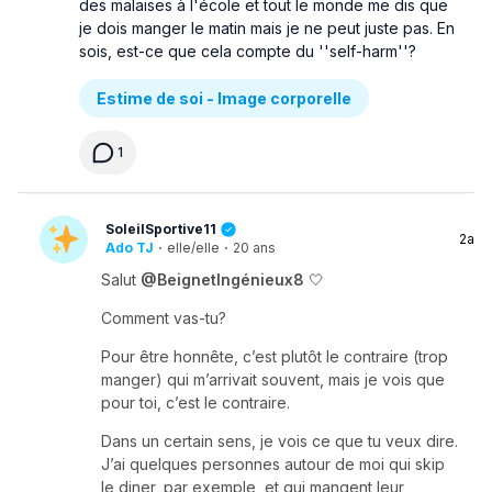
des malaises à l'école et tout le monde me dis que
je dois manger le matin mais je ne peut juste pas. En
sois, est-ce que cela compte du ''self-harm''?
Estime de soi - Image corporelle
1
SoleilSportive11
2a
Ado TJ
·
elle/elle
·
20 ans
Salut
@BeignetIngénieux8
🤍
Comment vas-tu?
Pour être honnête, c’est plutôt le contraire (trop
manger) qui m’arrivait souvent, mais je vois que
pour toi, c’est le contraire.
Dans un certain sens, je vois ce que tu veux dire.
J’ai quelques personnes autour de moi qui skip
le diner, par exemple, et qui mangent leur