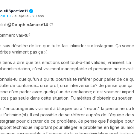
oleilSportive11
do TJ
·
elle/elle
·
20 ans
alut
@DauphinAmusé14
🤍
omment vas-tu?
e suis désolée de lire que tu te fais intimider sur Instagram. Ça sonne
érites vraiment pas ça :(
e tiens à dire que tes émotions sont tout-à-fait valides, vraiment. La
yberintimidation, c'est vraiment inacceptable et personne ne devrait su
onnais-tu quelqu'un à qui tu pourrais te référer pour parler de ce qu
dulte de confiance... un.e prof, un.e intervenant.e? Je pense que ça 
eine d'en parler avec quelqu'un de confiance; c'est vraiment impor
estes pas seule dans cette situation. Tu mérites d'obtenir du soutien
e t'encouragerais vraiment à bloquer ou à "report" la personne ou 
ui t'intimide(nt). Il est possible de se référer auprès de l'équipe de 
nstagram pour discuter de ce problème. Je pense que l'équipe pourra
upport technique important pour alléger le problème en ligne au moi
ersonne responsable à l'origine de la cyberintimidation peut limiter 