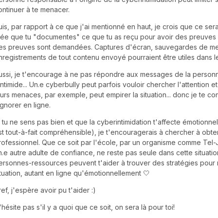
ontinuer à te menacer.
uis, par rapport à ce que j'ai mentionné en haut, je crois que ce ser
dée que tu "documentes" ce que tu as reçu pour avoir des preuves 
es preuves sont demandées. Captures d'écran, sauvegardes de m
nregistrements de tout contenu envoyé pourraient être utiles dans l
ussi, je t'encourage à ne pas répondre aux messages de la person
'intimide... Un.e cyberbully peut parfois vouloir chercher l'attention 
eurs menaces, par exemple, peut empirer la situation... donc je te con
'ignorer en ligne.
i tu ne sens pas bien et que la cyberintimidation t'affecte émotionne
st tout-à-fait compréhensible), je t'encouragerais à chercher à obte
rofessionnel. Que ce soit par l'école, par un organisme comme Tel
n.e autre adulte de confiance, ne reste pas seule dans cette situatio
ersonnes-ressources peuvent t'aider à trouver des stratégies pour 
ituation, autant en ligne qu'émotionnellement 🤍
ref, j'espère avoir pu t'aider :)
'hésite pas s'il y a quoi que ce soit, on sera là pour toi!