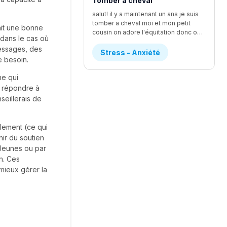
Tomber a cheval
salut! il y a maintenant un ans je suis
tomber a cheval moi et mon petit
ait une bonne
cousin on adore l'équitation donc on a fait un quand de jour d'équitation et c'était vraiment le fun j'avait un cheval que je m'étai vraiment beaucoup attacher mais se cheval avien comme réputation de faire tomber les personne mais je l'avait déjà monte lundi et tout ce bien passer et j'ai réussi a pas tomber lundi que mon cheval ( jessie) a essaie de le faire et je réussi a le contrôler donc j'ai demander a la prof si je pouvais la monter et elle a accepter mais le mercredi de la semaine je tomber depuis que je suis toute petite J'ADORAIS LES CHEVEUX mais quand je suis tomber je n'arrivait plus a respire pendent au moins une bonne grosse minute j'ai eu un étirement du loberais dans le dos ou un truc comme ca au début je n'arrivais vraiment pas a me lever les monitrice mon dit de me mettre sur le coter et de prendre le temps pour me relever j'ai eu un rendez-vous chez le chiro et elle ma dit que je pouvez pas remonter avent 2 jour si sa me faisait plus mal mais je ne suis pas remonter mais je voulais voir si Jessie était correct donc je suis aller mais je n'ai pas monter Mais la sa fais un ans et je sais pas il a une parti de moi qui veut vraiment remonter mais l'autre a vraiment peur et sa me STRESS ENORMEMENT donc si vous avais de conseille je suis preneusedesoler pour le faute d'ortoragphe et ja pas tout dit le detaille mais les plus importent
dans le cas où
essages, des
Stress - Anxiété
e besoin.
ne qui
et répondre à
seillerais de
llement (ce qui
nir du soutien
-Jeunes ou par
n. Ces
mieux gérer la