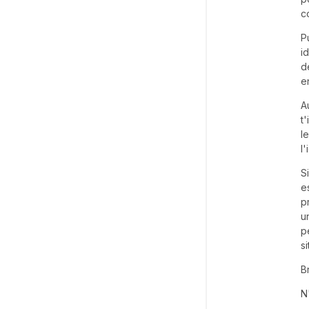
c
P
i
d
e
A
t
l
l
S
e
p
u
p
s
B
N