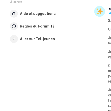
Autres
S
Aide et suggestions
A
S
Règles du Forum Tj
C
J
Aller sur Tel-jeunes
m
J
c
C
a
p
r
J
q
I
s
p