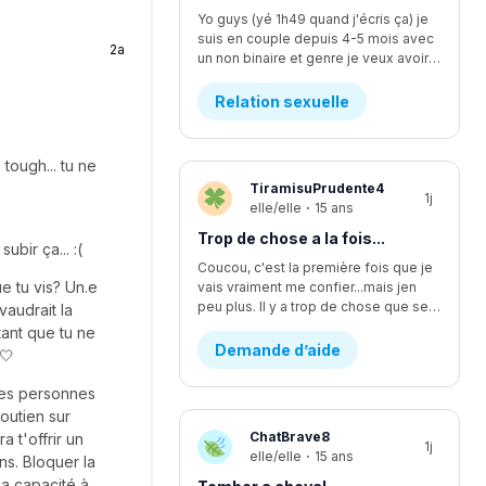
Yo guys (yé 1h49 quand j'écris ça) je
suis en couple depuis 4-5 mois avec
2a
un non binaire et genre je veux avoir des relations avec iel mais iel est pas sur d'être prêt, ça fait quelques temps qu'y commence à vouloir faire plus... L'affaire c que je me sens comme si je l'écoutais pas assez mais finalement je suis trop à l'écoute. Moi ça fait longtemps que je veux faire ma première fois avec iel, j'y est déjà pris les seins mais mtn iel veux plus, rendu la jsp kwa faire... J'y dit quoi pour lui demander pk iel veux plus me laisser les toucher?
Relation sexuelle
 tough... tu ne
TiramisuPrudente4
1j
elle/elle
·
15 ans
Trop de chose a la fois...
bir ça... :(
Coucou, c'est la première fois que je
e tu vis? Un.e
vais vraiment me confier...mais jen
peu plus. Il y a trop de chose que se passe en même temps...en se moment, je suis en procès contre un pédophile... j'étais supposer aller lire une lettre devant la cour il y a deux semaines environ, mais ça été reporter au dans deux mois. Encore. Ça fsit 2 ans que c'est reporter chaque fois. Moi jetais enfin prête a passer par dessus...mais c'est encore loin d'être fini et ça va juste me stresser encore plus. J'ai aussi été victims d'un viol d'un ami proche. Ça aussi sa failli partir en procès et c'était stressant parce que j'avais plein dappel par rapport a sa de pleins de personnes. Ma mère m'explicais pas bien les nouvelles par rapport a sa, se qui me faisait croire pleins d'affaires qui était fausse. Sinon, je change d'école cette année, pour mon secondaire 4. Je vais dans une école ou je ne suis pas vraiment apprecier, sans trop savoir pourquoi...je vais perdre tout mes amis et de sec 1 à sec 3 sa été les seuls années dans une seule école de tout ma vie. Lintidimation reviens de plus en plus...J'ai l'impression de redevenir comme avant...celle qui ce noyait dans le négatif a toute situation. J'ai vraiment changer aujourd'hui, sauf que j'ai trop l'impression de redevenir celle que j'étais...J'ai recommencer a me scarifier, alors que sa fais au moins des mois et des mois que je ne lavais pas fait....je ne sais plus du tout quoi faire...merci de m'avoir lu, c'est très apprecier 🤍
vaudrait la
tant que tu ne
Demande d’aide
 🤍
les personnes
soutien sur
ChatBrave8
 t'offrir un
1j
elle/elle
·
15 ans
ns. Bloquer la
sa capacité à