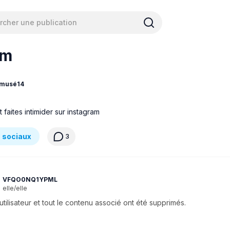
am
musé14
t faites intimider sur instagram
 sociaux
3
VFQO0NQ1YPML
elle/elle
'utilisateur et tout le contenu associé ont été supprimés.