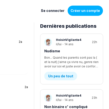
Se connecter
Créer un compte
Dernières publications
Liste
HoisinVigilante4
2a
22h
de
il/lui
·
14 ans
discussions
Nudisme
Bon... Quand les parents sont pas la (
et la nuit) j'aime ça vivre nu, genre rien
avoir sur soi et juste avoir ce confort, je suis le seul à être nudiste... Et je fais kwa pour les voisins?
Un peu de tout
2a
HoisinVigilante4
23h
il/lui
·
14 ans
Non binaire c' compliqué