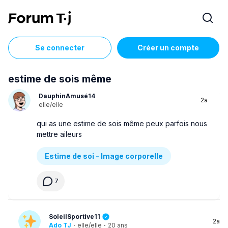
Se connecter
Créer un compte
estime de sois même
DauphinAmusé14
2a
elle/elle
qui as une estime de sois même peux parfois nous
mettre aileurs
Estime de soi - Image corporelle
7
SoleilSportive11
2a
Ado TJ
·
elle/elle
·
20 ans