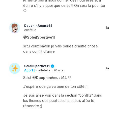
N’hésite pas à nous donner des nouvelles et à
écrire s’il y a quoi que ce soit! On sera là pour toi
🤍
DauphinAmusé14
2a
elle/elle
@SoleilSportive11
si tu veux savoir je vais parlez d'autre chose
dans conflit d'amie
SoleilSportive11
2a
Ado TJ
·
elle/elle
·
20 ans
Salut
@DauphinAmusé14
🤍
J’espère que ça va bien de ton côté :)
Je suis allée voir dans la section “conflits” dans
les thèmes des publications et suis allée te
répondre ;)