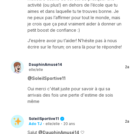
activité (ou plus!) en dehors de l’école que tu
aimes et dans laquelle tu te trouves bonne. Je
ne peux pas l’affirmer pour tout le monde, mais
je crois que ça peut vraiment aider à donner un
petit boost de confiance :)
J’espère avoir pu t’aider! N’hésite pas à nous
écrire sur le forum; on sera là pour te répondre!
DauphinAmusé14
2a
elle/elle
@SoleilSportive11
Oui merci c'était juste pour savoir à qui sa
arrivais des fois une perte d'estime de sois
même
SoleilSportive11
2a
Ado TJ
·
elle/elle
·
20 ans
Salut
@DauphinAmusé14
🤍