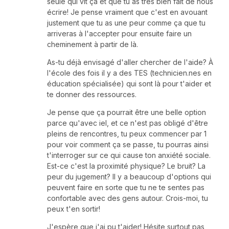
seule qui vit ça et que tu as très bien fait de nous
écrire! Je pense vraiment que c'est en avouant
justement que tu as une peur comme ça que tu
arriveras à l'accepter pour ensuite faire un
cheminement à partir de là.
As-tu déjà envisagé d'aller chercher de l'aide? À
l'école des fois il y a des TES (technicien.nes en
éducation spécialisée) qui sont là pour t'aider et
te donner des ressources.
Je pense que ça pourrait être une belle option
parce qu'avec iel, et ce n'est pas obligé d'être
pleins de rencontres, tu peux commencer par 1
pour voir comment ça se passe, tu pourras ainsi
t'interroger sur ce qui cause ton anxiété sociale.
Est-ce c'est la proximité physique? Le bruit? La
peur du jugement? Il y a beaucoup d'options qui
peuvent faire en sorte que tu ne te sentes pas
confortable avec des gens autour. Crois-moi, tu
peux t'en sortir!
J'espère que j'ai pu t'aider! Hésite surtout pas