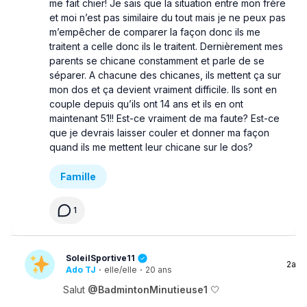
me fait chier! Je sais que la situation entre mon frère
et moi n’est pas similaire du tout mais je ne peux pas
m’empêcher de comparer la façon donc ils me
traitent a celle donc ils le traitent. Dernièrement mes
parents se chicane constamment et parle de se
séparer. A chacune des chicanes, ils mettent ça sur
mon dos et ça devient vraiment difficile. Ils sont en
couple depuis qu’ils ont 14 ans et ils en ont
maintenant 51!! Est-ce vraiment de ma faute? Est-ce
que je devrais laisser couler et donner ma façon
quand ils me mettent leur chicane sur le dos?
Famille
1
SoleilSportive11
2a
Ado TJ
·
elle/elle
·
20 ans
Salut
@BadmintonMinutieuse1
🤍