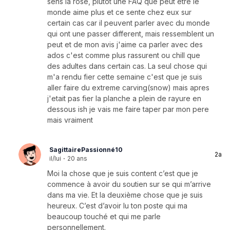
sens la rose, plutot une FAQ que peut etre le
monde aime plus et ce sente chez eux sur
certain cas car il peuvent parler avec du monde
qui ont une passer different, mais ressemblent un
peut et de mon avis j'aime ca parler avec des
ados c'est comme plus rassurent ou chill que
des adultes dans certain cas. La seul chose qui
m'a rendu fier cette semaine c'est que je suis
aller faire du extreme carving(snow) mais apres
j'etait pas fier la planche a plein de rayure en
dessous ish je vais me faire taper par mon pere
mais vraiment
SagittairePassionné10
2a
il/lui
·
20 ans
Moi la chose que je suis content c’est que je
commence à avoir du soutien sur se qui m’arrive
dans ma vie. Et la deuxième chose que je suis
heureux. C’est d’avoir lu ton poste qui ma
beaucoup touché et qui me parle
personnellement.