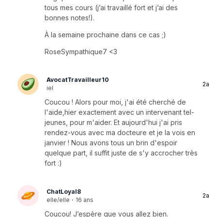
tous mes cours (j’ai travaillé fort et j’ai des
bonnes notes!).
À la semaine prochaine dans ce cas ;)
RoseSympathique7 <3
AvocatTravailleur10
2a
iel
Coucou ! Alors pour moi, j'ai été cherché de
l'aide,hier exactement avec un intervenant tel-
jeunes, pour m'aider. Et aujourd'hui j'ai pris
rendez-vous avec ma docteure et je la vois en
janvier ! Nous avons tous un brin d'espoir
quelque part, il suffit juste de s'y accrocher très
fort :)
ChatLoyal8
2a
elle/elle
·
16 ans
Coucou! J’espère que vous allez bien.