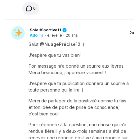
6
SoleilSportive11
2a
Ado TJ
·
elle/elle
·
20 ans
Salut
@NuagePrécise12
:)
J’espère que tu vas bien!
Ton message m’a donné un sourire aux lèvres.
Merci beaucoup; j’apprécie vraiment !
J’espère que ta publication donnera un sourire à
toute personne qui la lira :)
Merci de partager de la positivité comme tu fais
et ton idée de post de prise de conscience,
c’est bien cool!
Pour répondre à ta question, une chose qui m’a
rendue fière il y a deux-trois semaines a été de
recevoir une réponse positive à ma réponse sur