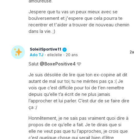
amoureuse.
Jespere que tu vas un peux mieux avec se
boulversement et j'espere que cela pourra te
recentrer et t'aider a trouver de nouveau chemin
dans la vie. ;)
SoleilSportive11
2a
Ado TJ
·
elle/elle
·
20 ans
Salut
@BoxePositive4
🩵
Je suis désolée de lire que ton ex-copine ait dit
autant de mal sur toi; tu ne mérites pas ça :( Je
vois que c’est difficile pour toi de t’en remettre
depuis qu’elle t’a écrit de ne plus jamais
l’approcher et lui parler. C’est dur de se faire dire
ça :/
Honnêtement, je ne sais pas vraiment quoi dire à
propos de ce qu’elle a fait. Je te dirais que si
elle ne veut pas que tu l’approches, je crois que
c’est quelque chose qui serait bien d’être