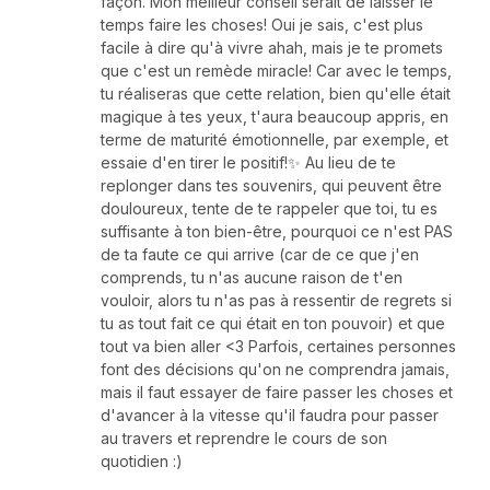
façon. Mon meilleur conseil serait de laisser le
temps faire les choses! Oui je sais, c'est plus
facile à dire qu'à vivre ahah, mais je te promets
que c'est un remède miracle! Car avec le temps,
tu réaliseras que cette relation, bien qu'elle était
magique à tes yeux, t'aura beaucoup appris, en
terme de maturité émotionnelle, par exemple, et
essaie d'en tirer le positif!✨ Au lieu de te
replonger dans tes souvenirs, qui peuvent être
douloureux, tente de te rappeler que toi, tu es
suffisante à ton bien-être, pourquoi ce n'est PAS
de ta faute ce qui arrive (car de ce que j'en
comprends, tu n'as aucune raison de t'en
vouloir, alors tu n'as pas à ressentir de regrets si
tu as tout fait ce qui était en ton pouvoir) et que
tout va bien aller <3 Parfois, certaines personnes
font des décisions qu'on ne comprendra jamais,
mais il faut essayer de faire passer les choses et
d'avancer à la vitesse qu'il faudra pour passer
au travers et reprendre le cours de son
quotidien :)