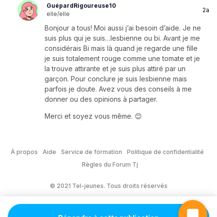
GuépardRigoureuse10
2a
elle/elle
Bonjour a tous! Moi aussi j’ai besoin d’aide. Je ne
suis plus qui je suis…lesbienne ou bi. Avant je me
considérais Bi mais là quand je regarde une fille
je suis totalement rouge comme une tomate et je
la trouve attirante et je suis plus attiré par un
garçon. Pour conclure je suis lesbienne mais
parfois je doute. Avez vous des conseils à me
donner ou des opinions à partager.
Merci et soyez vous même. 😊
À propos
Aide
Service de formation
Politique de confidentialité
Règles du Forum Tj
© 2021 Tel-jeunes. Tous droits réservés