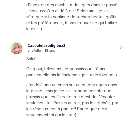
d'avoir eu des crush sur des gars dans le passé
, moi aussi j'en ai déjà eu ! Selon moi , je suis
sûre que si tu continue de rechercher tes goûts
et tes préférences , tu vas trouver ce qui t'attire
le plus ;)
Casouletprodigieux3
2a
elle/elle
·
18 ans
Salut!
Omg oui, tellement! Je pensais que j'étais
pansexuelle pis là finalement je suis lesbienne :)
J'ai déjà une un crush sur un ou deux gars dans
le passé, mais je me suis rendue compte que
j'aimais que les filles. Le truc c'est de t'écouter
seulement toi. Pas les autres, pas les clichés, par
les réseaux rien à part toi!! Parce que c'est
seuelement toi qui le sait :)