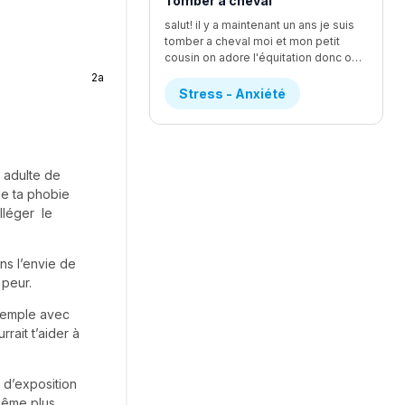
Tomber a cheval
salut! il y a maintenant un ans je suis
tomber a cheval moi et mon petit
cousin on adore l'équitation donc on a fait un quand de jour d'équitation et c'était vraiment le fun j'avait un cheval que je m'étai vraiment beaucoup attacher mais se cheval avien comme réputation de faire tomber les personne mais je l'avait déjà monte lundi et tout ce bien passer et j'ai réussi a pas tomber lundi que mon cheval ( jessie) a essaie de le faire et je réussi a le contrôler donc j'ai demander a la prof si je pouvais la monter et elle a accepter mais le mercredi de la semaine je tomber depuis que je suis toute petite J'ADORAIS LES CHEVEUX mais quand je suis tomber je n'arrivait plus a respire pendent au moins une bonne grosse minute j'ai eu un étirement du loberais dans le dos ou un truc comme ca au début je n'arrivais vraiment pas a me lever les monitrice mon dit de me mettre sur le coter et de prendre le temps pour me relever j'ai eu un rendez-vous chez le chiro et elle ma dit que je pouvez pas remonter avent 2 jour si sa me faisait plus mal mais je ne suis pas remonter mais je voulais voir si Jessie était correct donc je suis aller mais je n'ai pas monter Mais la sa fais un ans et je sais pas il a une parti de moi qui veut vraiment remonter mais l'autre a vraiment peur et sa me STRESS ENORMEMENT donc si vous avais de conseille je suis preneusedesoler pour le faute d'ortoragphe et ja pas tout dit le detaille mais les plus importent
2a
Stress - Anxiété
e adulte de
de ta phobie
lléger le
ns l’envie de
 peur.
exemple avec
rait t’aider à
s d’exposition
même plus,