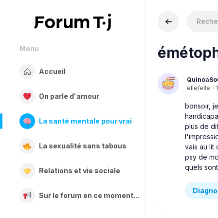
émétoph
Menu
Accueil
QuinoaSo
elle/elle
·
On parle d'amour
bonsoir, j
handicapan
La santé mentale pour vrai
plus de di
l'impressi
La sexualité sans tabous
vais au li
psy de mo
quels son
Relations et vie sociale
Diagno
Sur le forum en ce moment...