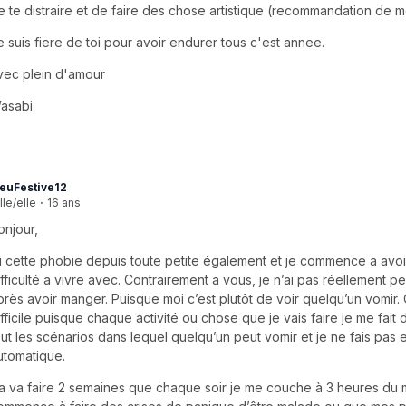
e te distraire et de faire des chose artistique (recommandation de 
e suis fiere de toi pour avoir endurer tous c'est annee.
vec plein d'amour
asabi
euFestive12
lle/elle
·
16 ans
onjour,
ai cette phobie depuis toute petite également et je commence a avoi
ifficulté a vivre avec. Contrairement a vous, je n’ai pas réellement p
près avoir manger. Puisque moi c’est plutôt de voir quelqu’un vomir. 
ifficile puisque chaque activité ou chose que je vais faire je me fait
out les scénarios dans lequel quelqu’un peut vomir et je ne fais pas 
utomatique.
a va faire 2 semaines que chaque soir je me couche à 3 heures du m