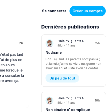
Se connecter
Créer un compte
Dernières publications
Liste
HoisinVigilante4
2a
15h
de
il/lui
·
14 ans
discussions
Nudisme
était pas tant
Bon... Quand les parents sont pas la (
'ai de plus en
et la nuit) j'aime ça vivre nu, genre rien
i toujours
avoir sur soi et juste avoir ce confort, je suis le seul à être nudiste... Et je fais kwa pour les voisins?
mme lorsque je
é à consulter la
Un peu de tout
vre avec ça.
HoisinVigilante4
16h
il/lui
·
14 ans
Non binaire c' compliqué