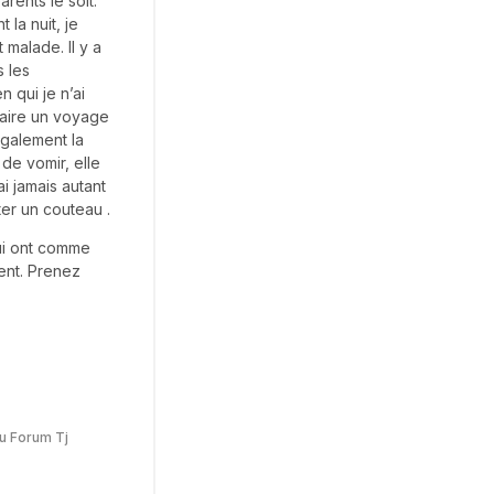
ents le soit.
 la nuit, je
 malade. Il y a
s les
 qui je n’ai
 faire un voyage
également la
de vomir, elle
i jamais autant
ter un couteau .
ui ont comme
ent. Prenez
u Forum Tj