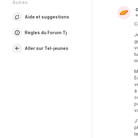
Autres
C
e
Aide et suggestions
C
Règles du Forum Tj
J
g
v
Aller sur Tel-jeunes
t
m
M
É
v
à
c
p
v
J
p
t