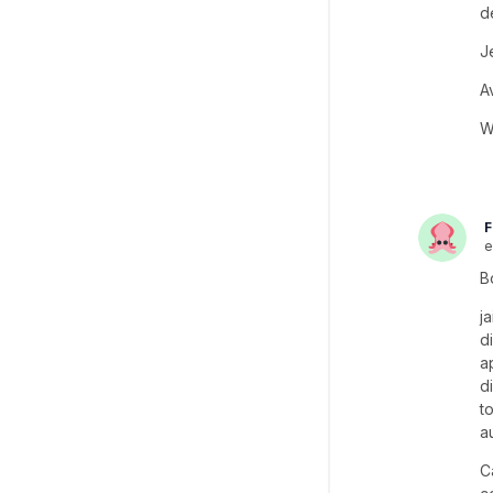
d
J
A
W
F
e
B
j
d
a
d
t
a
C