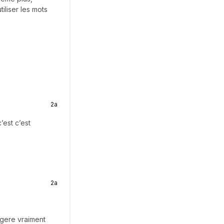
iliser les mots
2a
’est c’est
2a
ggere vraiment