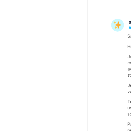
S
A
S
H
J
c
a
s
J
v
T
u
s
P
p