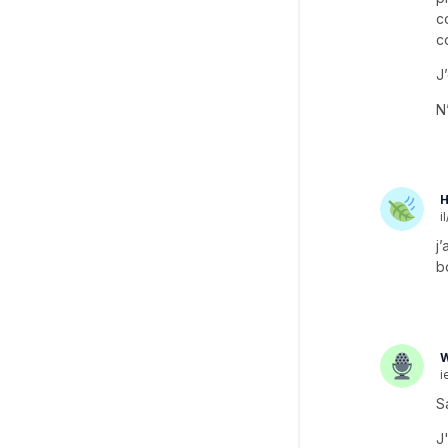
c
c
J
N
H
il
j
b
W
i
S
J