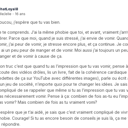
hatLoyal8
lle/elle
·
16 ans
oucou, j’espère que tu vas bien.
e te comprends. J’ai la même phobie que toi, et avant, vraiment j’arri
érer. Parce que moi, quand je suis stressé, j’ai envie de vomir. Quand
omir, j’ai peur de vomir, je stresse encore plus, et ça continue. Je
u ai un peu peur de manger et de vomir. Moi aussi j’ai toujours un pe
anger et de vomir à cause de ça.
on truc c’est que quand tu as l’impression que tu vas vomir, pense à
coute des vidéos drôles, lis un livre, fait de la cohérence cardiaque (
edettes de ça sur YouTube avec différentes images), parle ou écrit à
 un jeu de société, n’importe quoi pour te changer les idées. Je sais
ompliqué de se rappeler que même si tu as l’impression que tu vas v
as nécessairement vomir. Pense à ça: combien de fois as-tu eu l’imp
as vomir? Mais combien de fois as tu vraiment vomi?
'espère que je t’ai aidé, je sais que c’est vraiment compliqué de viv
hobie. Courage! Si tu as encore besoin de conseils je suis là, ça me f
e répondre.