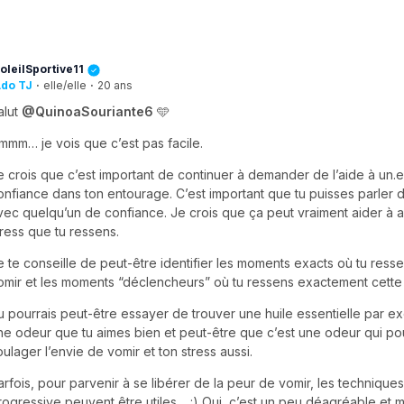
oleilSportive11
do TJ
·
elle/elle
·
20 ans
alut
@QuinoaSouriante6
🩵
mmm… je vois que c’est pas facile.
e crois que c’est important de continuer à demander de l’aide à un.
onfiance dans ton entourage. C’est important que tu puisses parler 
vec quelqu’un de confiance. Je crois que ça peut vraiment aider à a
tress que tu ressens.
e te conseille de peut-être identifier les moments exacts où tu resse
omir et les moments “déclencheurs” où tu ressens exactement cette
u pourrais peut-être essayer de trouver une huile essentielle par 
ne odeur que tu aimes bien et peut-être que c’est une odeur qui pour
oulager l’envie de vomir et ton stress aussi.
arfois, pour parvenir à se libérer de la peur de vomir, les technique
rogressive peuvent être utiles… :) Oui, c’est un peu déagréable et 