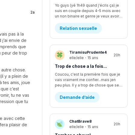
Yo guys (yé 1h49 quand j'écris ça) je
suis en couple depuis 4-5 mois avec
2a
un non binaire et genre je veux avoir des relations avec iel mais iel est pas sur d'être prêt, ça fait quelques temps qu'y commence à vouloir faire plus... L'affaire c que je me sens comme si je l'écoutais pas assez mais finalement je suis trop à l'écoute. Moi ça fait longtemps que je veux faire ma première fois avec iel, j'y est déjà pris les seins mais mtn iel veux plus, rendu la jsp kwa faire... J'y dit quoi pour lui demander pk iel veux plus me laisser les toucher?
Relation sexuelle
vais pas à la
 j’ai envie de
 comprends que
TiramisuPrudente4
u peur de trop
20h
elle/elle
·
15 ans
Trop de chose a la fois...
 autre chose.
Coucou, c'est la première fois que je
il y a plein de
vais vraiment me confier...mais jen
 tes amis, joue
peu plus. Il y a trop de chose que se passe en même temps...en se moment, je suis en procès contre un pédophile... j'étais supposer aller lire une lettre devant la cour il y a deux semaines environ, mais ça été reporter au dans deux mois. Encore. Ça fsit 2 ans que c'est reporter chaque fois. Moi jetais enfin prête a passer par dessus...mais c'est encore loin d'être fini et ça va juste me stresser encore plus. J'ai aussi été victims d'un viol d'un ami proche. Ça aussi sa failli partir en procès et c'était stressant parce que j'avais plein dappel par rapport a sa de pleins de personnes. Ma mère m'explicais pas bien les nouvelles par rapport a sa, se qui me faisait croire pleins d'affaires qui était fausse. Sinon, je change d'école cette année, pour mon secondaire 4. Je vais dans une école ou je ne suis pas vraiment apprecier, sans trop savoir pourquoi...je vais perdre tout mes amis et de sec 1 à sec 3 sa été les seuls années dans une seule école de tout ma vie. Lintidimation reviens de plus en plus...J'ai l'impression de redevenir comme avant...celle qui ce noyait dans le négatif a toute situation. J'ai vraiment changer aujourd'hui, sauf que j'ai trop l'impression de redevenir celle que j'étais...J'ai recommencer a me scarifier, alors que sa fais au moins des mois et des mois que je ne lavais pas fait....je ne sais plus du tout quoi faire...merci de m'avoir lu, c'est très apprecier 🤍
 que c’est
omir, tu ne vas
Demande d’aide
ression que tu
re avec cette
ChatBrave8
20h
era plaisir de
elle/elle
·
15 ans