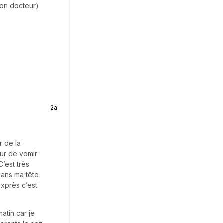
mon docteur)
2a
r de la
eur de vomir
C’est très
 dans ma tête
exprès c’est
atin car je