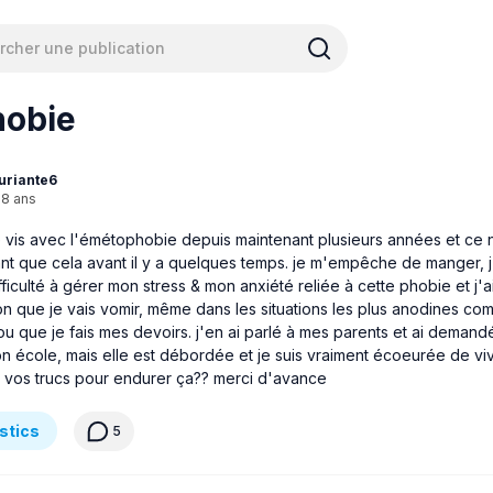
obie
uriante6
18 ans
e vis avec l'émétophobie depuis maintenant plusieurs années et ce n'
t que cela avant il y a quelques temps. je m'empêche de manger, j
fficulté à gérer mon stress & mon anxiété reliée à cette phobie et j'a
on que je vais vomir, même dans les situations les plus anodines co
t ou que je fais mes devoirs. j'en ai parlé à mes parents et ai demand
n école, mais elle est débordée et je suis vraiment écoeurée de vi
t vos trucs pour endurer ça?? merci d'avance
stics
5