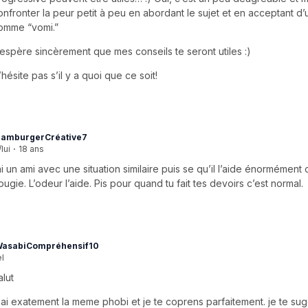
onfronter la peur petit à peu en abordant le sujet et en acceptant d’ut
omme “vomi.”
’espère sincèrement que mes conseils te seront utiles :)
’hésite pas s’il y a quoi que ce soit!
amburgerCréative7
/lui
·
18 ans
’ai un ami avec une situation similaire puis se qu’il l’aide énormément c
ougie. L’odeur l’aide. Pis pour quand tu fait tes devoirs c’est normal.
asabiCompréhensif10
el
alut
'ai exatement la meme phobi et je te coprens parfaitement. je te su