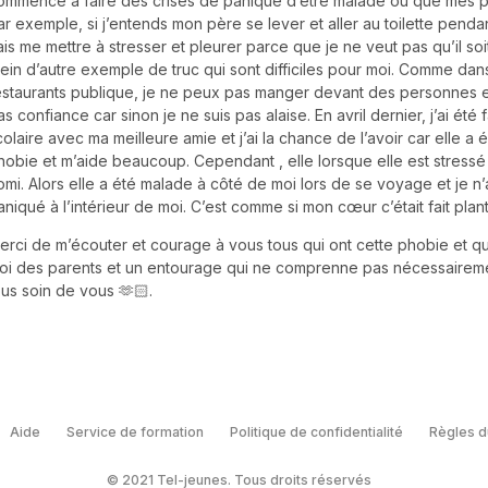
ommence à faire des crises de panique d’être malade ou que mes par
ar exemple, si j’entends mon père se lever et aller au toilette pendant
ais me mettre à stresser et pleurer parce que je ne veut pas qu’il soit
lein d’autre exemple de truc qui sont difficiles pour moi. Comme dan
estaurants publique, je ne peux pas manger devant des personnes en
as confiance car sinon je ne suis pas alaise. En avril dernier, j’ai été
colaire avec ma meilleure amie et j’ai la chance de l’avoir car elle a 
hobie et m’aide beaucoup. Cependant , elle lorsque elle est stressé 
omi. Alors elle a été malade à côté de moi lors de se voyage et je n’a
aniqué à l’intérieur de moi. C’est comme si mon cœur c’était fait plan
erci de m’écouter et courage à vous tous qui ont cette phobie et q
oi des parents et un entourage qui ne comprenne pas nécessairem
ous soin de vous 🫶🏻.
Aide
Service de formation
Politique de confidentialité
Règles d
© 2021 Tel-jeunes. Tous droits réservés