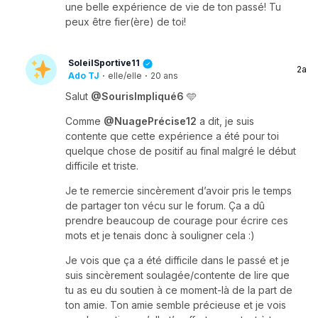
une belle expérience de vie de ton passé! Tu
peux être fier(ère) de toi!
SoleilSportive11
2a
Ado TJ
·
elle/elle
·
20 ans
Salut
@SourisImpliqué6
🩵
Comme
@NuagePrécise12
a dit, je suis
contente que cette expérience a été pour toi
quelque chose de positif au final malgré le début
difficile et triste.
Je te remercie sincèrement d’avoir pris le temps
de partager ton vécu sur le forum. Ça a dû
prendre beaucoup de courage pour écrire ces
mots et je tenais donc à souligner cela :)
Je vois que ça a été difficile dans le passé et je
suis sincèrement soulagée/contente de lire que
tu as eu du soutien à ce moment-là de la part de
ton amie. Ton amie semble précieuse et je vois