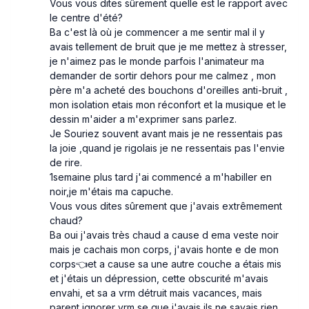
Vous vous dites sûrement quelle est le rapport avec
le centre d'été?
Ba c'est là où je commencer a me sentir mal il y
avais tellement de bruit que je me mettez à stresser,
je n'aimez pas le monde parfois l'animateur ma
demander de sortir dehors pour me calmez , mon
père m'a acheté des bouchons d'oreilles anti-bruit ,
mon isolation etais mon réconfort et la musique et le
dessin m'aider a m'exprimer sans parlez.
Je Souriez souvent avant mais je ne ressentais pas
la joie ,quand je rigolais je ne ressentais pas l'envie
de rire.
1semaine plus tard j'ai commencé a m'habiller en
noir,je m'étais ma capuche.
Vous vous dites sûrement que j'avais extrêmement
chaud?
Ba oui j'avais très chaud a cause d ema veste noir
mais je cachais mon corps, j'avais honte e de mon
corps👈et a cause sa une autre couche a étais mis
et j'étais un dépression, cette obscurité m'avais
envahi, et sa a vrm détruit mais vacances, mais
parent ignorer vrm se que j'avais ils ne savais rien...