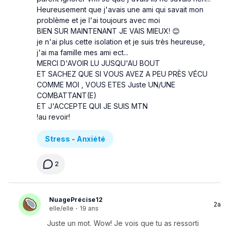
Heureusement que j'avais une ami qui savait mon
problème et je l'ai toujours avec moi
BIEN SUR MAINTENANT JE VAIS MIEUX! 😊
je n'ai plus cette isolation et je suis très heureuse,
j'ai ma famille mes ami ect...
MERCI D'AVOIR LU JUSQU'AU BOUT
ET SACHEZ QUE SI VOUS AVEZ A PEU PRÈS VÉCU
COMME MOI , VOUS ETES Juste UN/UNE
COMBATTANT(E)
ET J'ACCEPTE QUI JE SUIS MTN
!au revoir!
Stress - Anxiété
2
NuagePrécise12
2a
elle/elle
·
19 ans
Juste un mot. Wow! Je vois que tu as ressorti