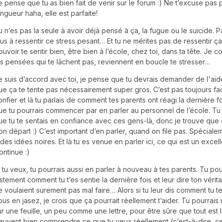
e pense que tu as bien fait de venir sur le forum :) Ne t’excuse pas 
ongueur haha, elle est parfaite!
u n’es pas la seule à avoir déjà pensé à ça, la fugue ou le suicide. P
lus à ressentir ce stress pesant… Et tu ne mérites pas de ressentir ça
ouvoir te sentir bien, être bien à l’école, chez toi, dans ta tête. Je c
es pensées qui te lâchent pas, reviennent en boucle te stresser…
e suis d’accord avec toi, je pense que tu devrais demander de l'aid
ue ça te tente pas nécessairement super gros. C’est pas toujours fa
onfier et là tu parlais de comment tes parents ont réagi la dernière f
ue tu pourrais commencer par en parler au personnel de l’école. Tu
ue tu te sentais en confiance avec ces gens-là, donc je trouve que 
on départ :) C’est important d’en parler, quand on file pas. Spécial
 des idées noires. Et là tu es venue en parler ici, ce qui est un excell
ontinue :)
i tu veux, tu pourrais aussi en parler à nouveau à tes parents. Tu pour
ustement comment tu t’es sentie la dernière fois et leur dire ton vérita
e voulaient surement pas mal faire… Alors si tu leur dis comment tu t
ous en jasez, je crois que ça pourrait réellement t’aider. Tu pourrais
ur une feuille, un peu comme une lettre, pour être sûre que tout est là
euvent bien comprendre ce que tu veux réellement (c’est-à-dire, ce 