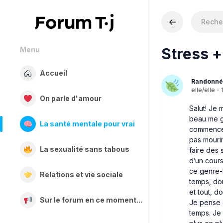
Stress +
Menu
Accueil
Randonnée
elle/elle
·
On parle d'amour
Salut! Je 
beau me ga
La santé mentale pour vrai
commencé 
pas mourir
La sexualité sans tabous
faire des 
d’un cour
ce genre-l
Relations et vie sociale
temps, don
et tout, d
Sur le forum en ce moment...
Je pense 
temps. Je 