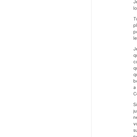
J
l
T
p
p
l
J
q
c
q
q
b
a
C
S
j
n
v
s
p