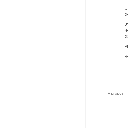
O
d
J
l
d
P
R
À propos