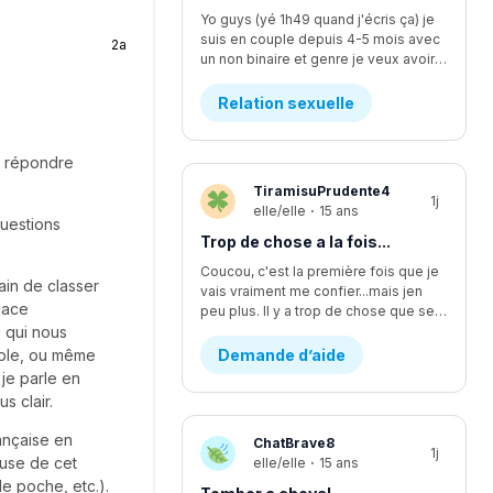
Yo guys (yé 1h49 quand j'écris ça) je
suis en couple depuis 4-5 mois avec
2a
un non binaire et genre je veux avoir des relations avec iel mais iel est pas sur d'être prêt, ça fait quelques temps qu'y commence à vouloir faire plus... L'affaire c que je me sens comme si je l'écoutais pas assez mais finalement je suis trop à l'écoute. Moi ça fait longtemps que je veux faire ma première fois avec iel, j'y est déjà pris les seins mais mtn iel veux plus, rendu la jsp kwa faire... J'y dit quoi pour lui demander pk iel veux plus me laisser les toucher?
Relation sexuelle
 y répondre
TiramisuPrudente4
1j
elle/elle
·
15 ans
questions
Trop de chose a la fois...
Coucou, c'est la première fois que je
ain de classer
vais vraiment me confier...mais jen
cace
peu plus. Il y a trop de chose que se passe en même temps...en se moment, je suis en procès contre un pédophile... j'étais supposer aller lire une lettre devant la cour il y a deux semaines environ, mais ça été reporter au dans deux mois. Encore. Ça fsit 2 ans que c'est reporter chaque fois. Moi jetais enfin prête a passer par dessus...mais c'est encore loin d'être fini et ça va juste me stresser encore plus. J'ai aussi été victims d'un viol d'un ami proche. Ça aussi sa failli partir en procès et c'était stressant parce que j'avais plein dappel par rapport a sa de pleins de personnes. Ma mère m'explicais pas bien les nouvelles par rapport a sa, se qui me faisait croire pleins d'affaires qui était fausse. Sinon, je change d'école cette année, pour mon secondaire 4. Je vais dans une école ou je ne suis pas vraiment apprecier, sans trop savoir pourquoi...je vais perdre tout mes amis et de sec 1 à sec 3 sa été les seuls années dans une seule école de tout ma vie. Lintidimation reviens de plus en plus...J'ai l'impression de redevenir comme avant...celle qui ce noyait dans le négatif a toute situation. J'ai vraiment changer aujourd'hui, sauf que j'ai trop l'impression de redevenir celle que j'étais...J'ai recommencer a me scarifier, alors que sa fais au moins des mois et des mois que je ne lavais pas fait....je ne sais plus du tout quoi faire...merci de m'avoir lu, c'est très apprecier 🤍
 qui nous
mple, ou même
Demande d’aide
 je parle en
s clair.
rançaise en
ChatBrave8
1j
ause de cet
elle/elle
·
15 ans
e poche, etc.).