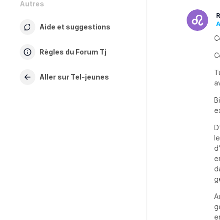
Autres
R
A
Aide et suggestions
C
Règles du Forum Tj
C
T
Aller sur Tel-jeunes
a
B
e
D
l
d
e
d
g
A
g
e