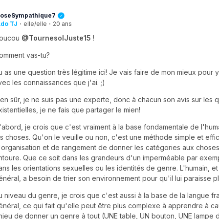
oseSympathique7
do TJ
·
elle/elle
·
20 ans
oucou
@TournesolJuste15
!
omment vas-tu?
u as une question très légitime ici! Je vais faire de mon mieux pour
vec les connaissances que j'ai. ;)
ien sûr, je ne suis pas une experte, donc à chacun son avis sur les 
xistentielles, je ne fais que partager le mien!
'abord, je crois que c'est vraiment à la base fondamentale de l'hum
es choses. Qu'on le veuille ou non, c'est une méthode simple et effi
'organisation et de rangement de donner les catégories aux choses
ntoure. Que ce soit dans les grandeurs d'un imperméable par exe
ans les orientations sexuelles ou les identités de genre. L'humain, et
énéral, a besoin de trier son environnement pour qu'il lui paraisse plu
u niveau du genre, je crois que c'est aussi à la base de la langue f
énéral, ce qui fait qu'elle peut être plus complexe à apprendre à c
njeu de donner un genre à tout (UNE table, UN bouton, UNE lampe d