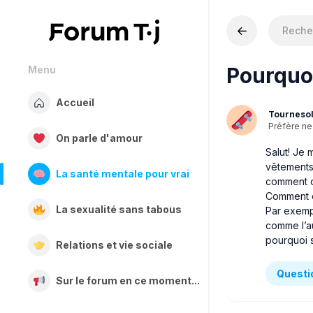
Pourquoi
Menu
Accueil
Tournesol
Préfère ne
On parle d'amour
Salut! Je
vêtements,
La santé mentale pour vrai
comment on
Comment c
La sexualité sans tabous
Par exemp
comme l’au
pourquoi s
Relations et vie sociale
Questio
Sur le forum en ce moment...