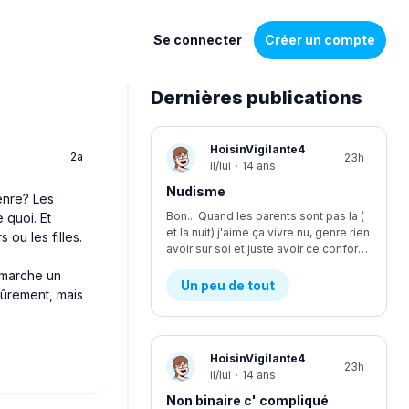
Se connecter
Créer un compte
Dernières publications
Liste
HoisinVigilante4
2a
23h
de
il/lui
·
14 ans
discussions
Nudisme
enre? Les
Bon... Quand les parents sont pas la (
 quoi. Et
et la nuit) j'aime ça vivre nu, genre rien
 ou les filles.
avoir sur soi et juste avoir ce confort, je suis le seul à être nudiste... Et je fais kwa pour les voisins?
 marche un
Un peu de tout
sûrement, mais
HoisinVigilante4
23h
il/lui
·
14 ans
Non binaire c' compliqué