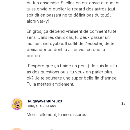
du fun ensemble. Si elles en ont envie et que toi
tu as envie d'oublier le regard des autres (qui
soit dit en passant ne te définit pas du tout),
alors vas-y!
En gros, ça dépend vraiment de comment tu te
sens. Dans les deux cas, tu peux passer un
moment incroyable. Il suffit de t'écouter, de te
demander ce dont tu as envie, ce que tu
préfères.
J'espère que ça t'aide un peu :) Je suis là si tu
as des questions ou si tu veux en parler plus,
ok? Je te souhaite une super belle fin d'année!
Tu la mérites amplement.
RugbyAventureux3
2a
elle/elle
·
19 ans
Merci tellement, tu me rassures