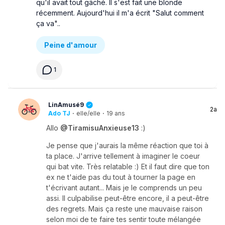
qu'il avait tout gâché. Il s'est fait une blonde
récemment. Aujourd'hui il m'a écrit "Salut comment
ça va"..
Peine d'amour
1
LinAmusé9
2a
Ado TJ
·
elle/elle
·
19 ans
Allo
@TiramisuAnxieuse13
:)
Je pense que j'aurais la même réaction que toi à
ta place. J'arrive tellement à imaginer le coeur
qui bat vite. Très relatable :) Et il faut dire que ton
ex ne t'aide pas du tout à tourner la page en
t'écrivant autant... Mais je le comprends un peu
assi. Il culpabilise peut-être encore, il a peut-être
des regrets. Mais ça reste une mauvaise raison
selon moi de te faire tes sentir toute mélangée