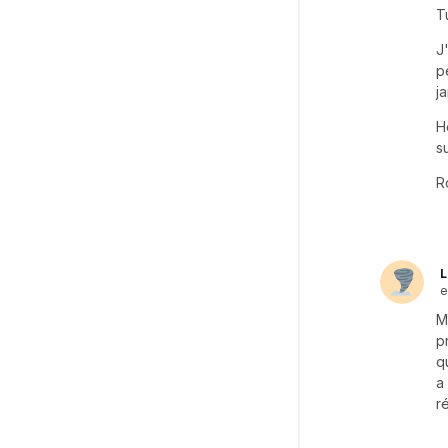
T
J
p
ja
H
s
R
L
e
M
p
q
a
r