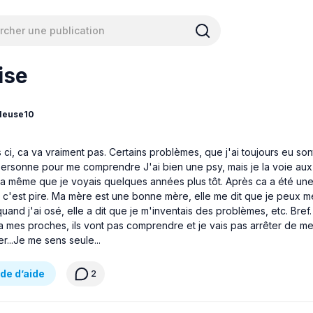
ise
lleuse10
ci, ca va vraiment pas. Certains problèmes, que j'ai toujours eu sont
 personne pour me comprendre J'ai bien une psy, mais je la voie aux
t la même que je voyais quelques années plus tôt. Après ca a été une 
 c'est pire. Ma mère est une bonne mère, elle me dit que je peux me
uand j'ai osé, elle a dit que je m'inventais des problèmes, etc. Bref. 
a mes proches, ils vont pas comprendre et je vais pas arrêter de m
r...Je me sens seule...
e d’aide
2