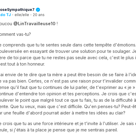
oseSympathique7
do TJ
·
elle/elle
·
20 ans
oucou
@LinTravailleuse10
!
omment vas-tu?
e comprends que tu te sentes seule dans cette tempête d'émotions.
ouleversée en essayant de trouver une solution pour te soulager. Je
ière de toi parce que tu ne restes pas seule avec cela, c'est le plus 
'est tout à ton honneur.
'ai envie de te dire que ta mère a peut être besoin de se faire à l'id
e va pas bien. Certes, ce n'est pas une raison pour t'invalider comm
ense qu'il faut que tu continues de lui parler, de t'exprimer au « je »
ontinue d'entendre ton opinion et tes perceptions. Je crois que c'es
oulever le point que malgré tout ce que tu fais, tu as de la difficulté 
ente. Que tu veux, mais que c'est difficile. Qu'en penses-tu? Peut-êt
ur une feuille d'abord pourrait aider à mettre tes idées au clair?
e crois que tu as une force intérieure et je t'invite à l'utiliser. Je sai
eule, si j'étais à ta place je pense que je me sentirais pareil.