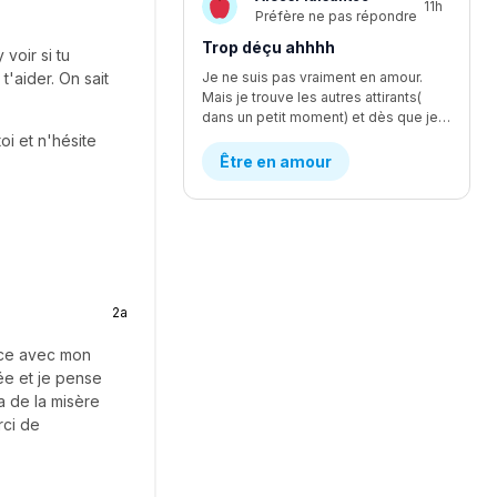
11h
Préfère ne pas répondre
Trop déçu ahhhh
voir si tu
'aider. On sait
Je ne suis pas vraiment en amour.
Mais je trouve les autres attirants(
dans un petit moment) et dès que je le dépasse ou trouve son autre côté, je suis une peu déçu 😞. Qu'est-ce qu'il se passe avec moi?!
oi et n'hésite
Être en amour
2a
nce avec mon
ée et je pense
 a de la misère
rci de