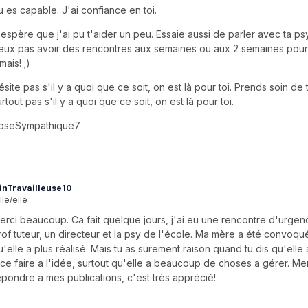
u es capable. J'ai confiance en toi.
'espère que j'ai pu t'aider un peu. Essaie aussi de parler avec ta psy 
eux pas avoir des rencontres aux semaines ou aux 2 semaines pour t
mais! ;)
ésite pas s'il y a quoi que ce soit, on est là pour toi. Prends soin de t
urtout pas s'il y a quoi que ce soit, on est là pour toi.
oseSympathique7
inTravailleuse10
lle/elle
erci beaucoup. Ca fait quelque jours, j'ai eu une rencontre d'urge
rof tuteur, un directeur et la psy de l'école. Ma mère a été convoqu
u'elle a plus réalisé. Mais tu as surement raison quand tu dis qu'elle
 ce faire a l'idée, surtout qu'elle a beaucoup de choses a gérer. Me
épondre a mes publications, c'est très apprécié!