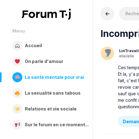
Incompr
Menu
Accueil
LinTravai
elle/elle
On parle d'amour
Ces temps 
Et la, y'a
La santé mentale pour vrai
fait, c'es
revoie car
La sexualité sans tabous
sauf que q
me confit 
questionne
Relations et vie sociale
Demand
Sur le forum en ce moment...