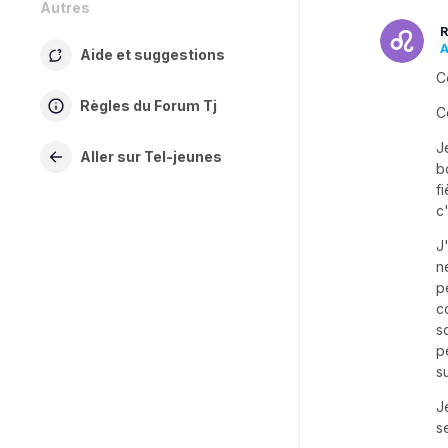
Autres
R
A
Aide et suggestions
C
Règles du Forum Tj
C
J
Aller sur Tel-jeunes
b
f
c
J
n
p
c
s
p
s
J
s