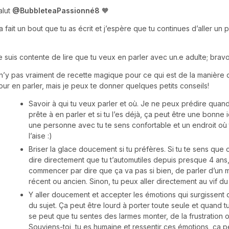
alut
@BubbleteaPassionné8
🧡
a fait un bout que tu as écrit et j’espère que tu continues d’aller un p
e suis contente de lire que tu veux en parler avec un.e adulte; bravo
l n’y pas vraiment de recette magique pour ce qui est de la manière
our en parler, mais je peux te donner quelques petits conseils!
Savoir à qui tu veux parler et où. Je ne peux prédire quand 
prête à en parler et si tu l’es déjà, ça peut être une bonne 
une personne avec tu te sens confortable et un endroit où 
l’aise :)
Briser la glace doucement si tu préfères. Si tu te sens que c’
dire directement que tu t’automutiles depuis presque 4 ans
commencer par dire que ça va pas si bien, de parler d’un m
récent ou ancien. Sinon, tu peux aller directement au vif du 
Y aller doucement et accepter les émotions qui surgissent 
du sujet. Ça peut être lourd à porter toute seule et quand tu 
se peut que tu sentes des larmes monter, de la frustration o
Souviens-toi, tu es humaine et ressentir ces émotions, ça pe