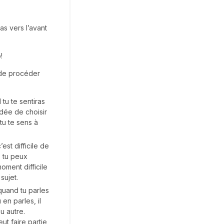
as vers l’avant
!
 de procéder
tu te sentiras
idée de choisir
tu te sens à
est difficile de
, tu peux
oment difficile
sujet.
quand tu parles
en parles, il
u autre.
ut faire partie