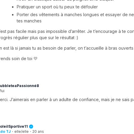
Pratiquer un sport où tu peux te défouler
Porter des vêtements à manches longues et essayer de ne
tes manches
’est pas facile mais pas impossible d’arrêter. Je t’encourage à te con
rogrès régulier plus que sur le résultat :)
n est là si jamais tu as besoin de parler, on t’accueille à bras ouverts 
rends soin de toi 💛
ubbleteaPassionné8
/lui
erci. J’aimerais en parler à un adulte de confiance, mais je ne sais
oleilSportive11
do TJ
·
elle/elle
·
20 ans