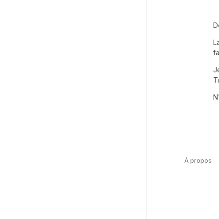
D
L
f
J
T
N
À propos