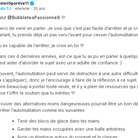
oleilSportive11
do TJ
·
elle/elle
·
20 ans
alut
@BubbleteaPassionné8
💛
erci de venir en parler. Je vois que c’est pas facile d’arrêter et je c
arlant, tu prends déjà un pas vers l’avant pour cesser l’automutilation
u es capable de l’arrêter, je crois en toi 💛
ans ces 4 dernières années, est-ce que tu as pu en parler à quelqu
eut aider d’aborder le sujet avec un.e adulte de confiance :)
ouvent, l’automutilation peut servir de distraction à une autre difficult
a s’appliquer), donc je t’encourage à faire de la réflexion à ce sujet
aire beaucoup à porter toute seule, et il y a plein de ressources qui s
our t’offrir le soutien que tu mérites 💛
rouver des alternatives moins dangeureuses pourrait être un bon d
rrêter l’automutilation comme les suivantes:
Tenir des blocs de glace dans tes mains
Garder tes mains occupées avec une balle antistress
Avoir un élastique autour du poignet et le claquer