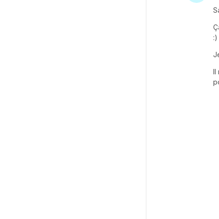
S
Ç
:)
J
I
p