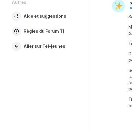
Autres
S
A
Aide et suggestions
S
M
Règles du Forum Tj
p
T
Aller sur Tel-jeunes
D
p
S
ç
f
p
T
a