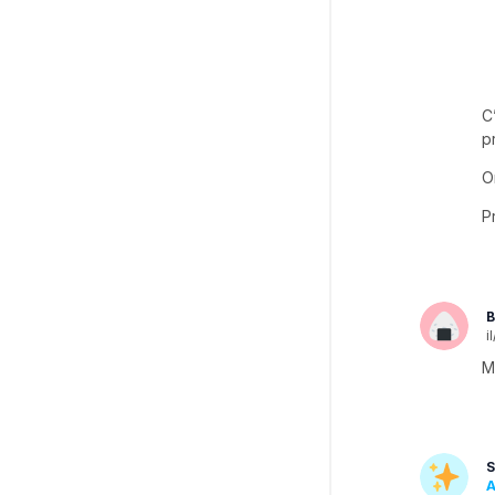
C
p
O
P
B
il
M
S
A