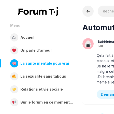
Automuti
Menu
Accueil
Bubblete
il/lui
On parle d'amour
Çela fait 
ciseaux et
La santé mentale pour vrai
Je ne le f
malgré ce
La sexualité sans tabous
J’ai besoin
même si je
Relations et vie sociale
Demand
Sur le forum en ce moment...