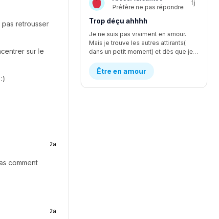
1j
Préfère ne pas répondre
Trop déçu ahhhh
 pas retrousser
Je ne suis pas vraiment en amour.
Mais je trouve les autres attirants(
centrer sur le
dans un petit moment) et dès que je le dépasse ou trouve son autre côté, je suis une peu déçu 😞. Qu'est-ce qu'il se passe avec moi?!
Être en amour
:)
2a
 pas comment
2a