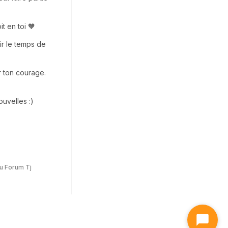
t en toi 🧡
rir le temps de
r ton courage.
uvelles :)
u Forum Tj