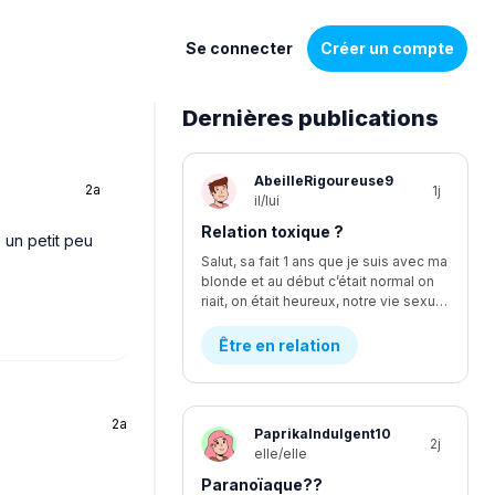
Se connecter
Créer un compte
Dernières publications
Liste
AbeilleRigoureuse9
2a
1j
de
il/lui
discussions
Relation toxique ?
 un petit peu
Salut, sa fait 1 ans que je suis avec ma
blonde et au début c’était normal on
riait, on était heureux, notre vie sexuelle était bien aussi vraiment la relation parfaite, sauf que après 4 mois de relation elle a commencé à être beaucoup plus protectrice et jalouse surtout vu que je suis quelqu’un qui s’entend bien avec tout le monde peut importe leur genre alors je parle à des filles mais amicalement vraiment rien qui porte à confusion sauf que elle elle me pete t’es coches à chaques fois qu’elle voit que je parle à une fille et aussi elle me demande si elle peut regarder dans mon téléphone au complet, sauf que je dit non pas parce que j’ai des choses à cacher sauf que je le prends comme un manque de confiance en nous alors sa me frustre et notre relation fonctionne un peu comme si s’est toujours moi qui a fait quelque chose de mal. J’ai déjà essayé de la quitter deux fois sauf que cela n’as rien donné car elle me suppliait et disait des choses pour être sûr que je me sente mal et que je revienne alors sa fait plus de 6mois que je suis dans une relation dont je ne sais pas si je dois m’en débarrasser ou s’est moi le problème et je dois changer pour être mieux pour elle je suis vraiment perdu aider moi svp.
Être en relation
2a
PaprikaIndulgent10
2j
elle/elle
Paranoïaque??