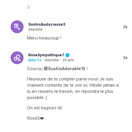
:)
SushisAudacieuse3
2a
elle/elle
Merci beaucoup !
RoseSympathique7
2a
Ado TJ
·
elle/elle
·
20 ans
Coucou
@SushisAdorable15
!
Heureuse de te compter parmi nous! Je suis
vraiment contente de te voir ici. Hésite jamais si
tu en ressens le besoin, on répondra le plus
possible ;)
On est toujours là!
RoseS❤️