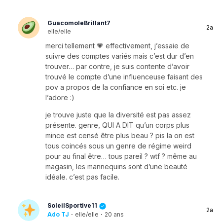
GuacomoleBrillant7
2a
elle/elle
merci tellement 💗 effectivement, j’essaie de
suivre des comptes variés mais c’est dur d’en
trouver… par contre, je suis contente d’avoir
trouvé le compte d’une influenceuse faisant des
pov a propos de la confiance en soi etc. je
l’adore :)
je trouve juste que la diversité est pas assez
présente. genre, QUI A DIT qu’un corps plus
mince est censé être plus beau ? pis la on est
tous coincés sous un genre de régime weird
pour au final être… tous pareil ? wtf ? même au
magasin, les mannequins sont d’une beauté
idéale. c’est pas facile.
SoleilSportive11
2a
Ado TJ
·
elle/elle
·
20 ans