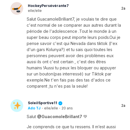
HockeyPersévérante7
2a
elle/elle
Salut GuacamoleBrilliant7, je voulais te dire que
c'est normal de se comparer aux autres durant la
période de l'adolescence .Tout le monde à un
super beau corps peut importe leurs poids.Oui je
pense savoir c'est qui Nevada dans tiktok (l'ex
d'un gars Kolunya?) et tu sais quoi toutes les
personnes peuvent avoir des problèmes eux
aussi ils ont c'est certain , c'est des êtres
humains !Aussi tu peux les bloquer ou appuyer
sur un bouton(pas interressé) sur Tiktok par
exemple.Ne t'en fais pas des tas d'ados ce
comparent ,tu n'es pas la seule!
SoleilSportive11
2a
Ado TJ
·
elle/elle
·
20 ans
Salut
@GuacomoleBrillant7
💚
Je comprends ce que tu ressens. Il m’est aussi