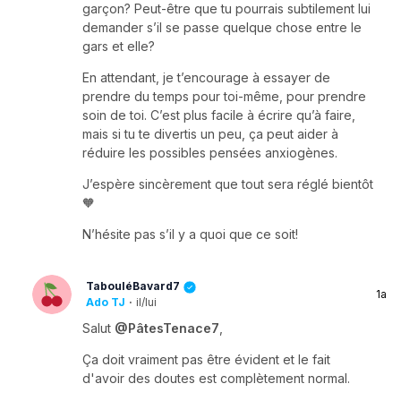
garçon? Peut-être que tu pourrais subtilement lui
demander s’il se passe quelque chose entre le
gars et elle?
En attendant, je t’encourage à essayer de
prendre du temps pour toi-même, pour prendre
soin de toi. C’est plus facile à écrire qu’à faire,
mais si tu te divertis un peu, ça peut aider à
réduire les possibles pensées anxiogènes.
J’espère sincèrement que tout sera réglé bientôt
🧡
N’hésite pas s’il y a quoi que ce soit!
TabouléBavard7
1a
Ado TJ
·
il/lui
Salut
@PâtesTenace7
,
Ça doit vraiment pas être évident et le fait
d'avoir des doutes est complètement normal.