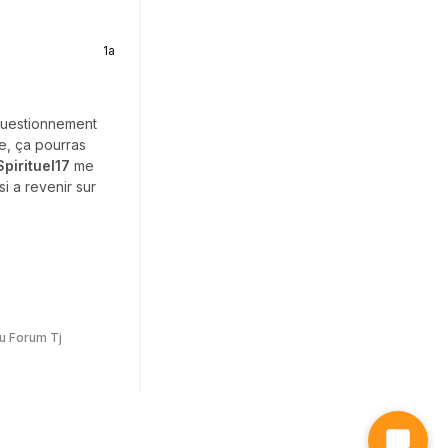
1a
questionnement
ge, ça pourras
pirituel17
me
si a revenir sur
u Forum Tj