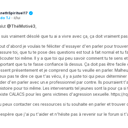
nethSpirituel17
do TJ
·
il/lui
alut
@ThéMotivé3
,
e suis vraiment désolé que tu ai a vivre avec ça, ça doit vraiment pas 
out d'abord je voulais te féliciter d'essayer d'en parler pour trouver
assure toi, que tu te pose des questions est tout à fait normal et tu f
'écouter toi même. Il y a que toi qui peu savoir comment tu te sens et
mportant que tu te fasse confiance là dessus. Ça doit pas être facile
essent présentement et je comprend que tu veuille en parler. Malhe
eux pas te dire ce que t'as vécu, il y a juste toi qui peux déterminer
ider d'en parler avec un.e professionnel par contre. Ils pourraient t
'histoire pour toi même. Les intervenants tel jeunes sont la pour ça si t
xiste CALACS pour les gens victimes d'agression sexuelle. https://rq
u peux contacter ces ressources si tu souhaite en parler et trouver d
'espère que j'ai pu t'aider et n'hésite pas à revenir sur le forum si t'