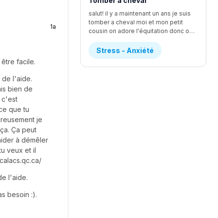
Tomber a cheval
salut! il y a maintenant un ans je suis
tomber a cheval moi et mon petit
1a
cousin on adore l'équitation donc on a fait un quand de jour d'équitation et c'était vraiment le fun j'avait un cheval que je m'étai vraiment beaucoup attacher mais se cheval avien comme réputation de faire tomber les personne mais je l'avait déjà monte lundi et tout ce bien passer et j'ai réussi a pas tomber lundi que mon cheval ( jessie) a essaie de le faire et je réussi a le contrôler donc j'ai demander a la prof si je pouvais la monter et elle a accepter mais le mercredi de la semaine je tomber depuis que je suis toute petite J'ADORAIS LES CHEVEUX mais quand je suis tomber je n'arrivait plus a respire pendent au moins une bonne grosse minute j'ai eu un étirement du loberais dans le dos ou un truc comme ca au début je n'arrivais vraiment pas a me lever les monitrice mon dit de me mettre sur le coter et de prendre le temps pour me relever j'ai eu un rendez-vous chez le chiro et elle ma dit que je pouvez pas remonter avent 2 jour si sa me faisait plus mal mais je ne suis pas remonter mais je voulais voir si Jessie était correct donc je suis aller mais je n'ai pas monter Mais la sa fais un ans et je sais pas il a une parti de moi qui veut vraiment remonter mais l'autre a vraiment peur et sa me STRESS ENORMEMENT donc si vous avais de conseille je suis preneusedesoler pour le faute d'ortoragphe et ja pas tout dit le detaille mais les plus importent
Stress - Anxiété
être facile.
 de l'aide.
ais bien de
 c'est
 ce que tu
ureusement je
 ça. Ça peut
'aider à démêler
u veux et il
calacs.qc.ca/
e l'aide.
as besoin :).