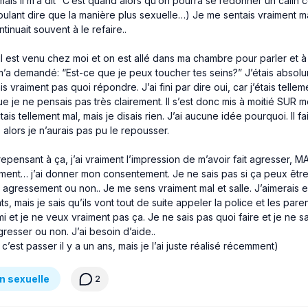
 mais il m’a dit “C’est quand alors qu’on pourra se redonner un câli
oulant dire que la manière plus sexuelle…) Je me sentais vraiment mal,
ontinuait souvent à le refaire..
 il est venu chez moi et on est allé dans ma chambre pour parler et
 m’a demandé: “Est-ce que je peux toucher tes seins?” J’étais abso
is vraiment pas quoi répondre. J’ai fini par dire oui, car j’étais telle
 je ne pensais pas très clairement. Il s’est donc mis à moitié SUR mo
is tellement mal, mais je disais rien. J’ai aucune idée pourquoi. Il fai
alors je n’aurais pas pu le repousser.
epensant à ça, j’ai vraiment l’impression de m’avoir fait agresser, M
ment… j’ai donner mon consentement. Je ne sais pas si ça peux êtr
gressement ou non.. Je me sens vraiment mal et salle. J’aimerais e
s, mais je sais qu’ils vont tout de suite appeler la police et les par
mi et je ne veux vraiment pas ça. Je ne sais pas quoi faire et je ne sa
agresser ou non. J’ai besoin d’aide..
 c’est passer il y a un ans, mais je l’ai juste réalisé récemment)
n sexuelle
2