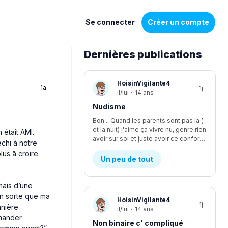
Se connecter
Créer un compte
Dernières publications
Liste
HoisinVigilante4
1a
1j
de
il/lui
·
14 ans
discussions
Nudisme
Bon... Quand les parents sont pas la (
et la nuit) j'aime ça vivre nu, genre rien
 était AMI.
avoir sur soi et juste avoir ce confort, je suis le seul à être nudiste... Et je fais kwa pour les voisins?
échi à notre
lus ã croire
Un peu de tout
mais d’une
en sorte que ma
HoisinVigilante4
1j
anière
il/lui
·
14 ans
emander
Non binaire c' compliqué