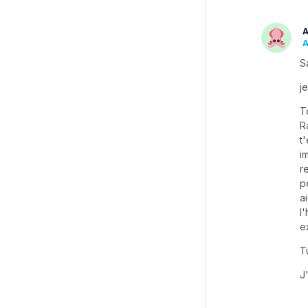
A
A
S
j
T
R
t
i
r
p
a
l
e
T
J