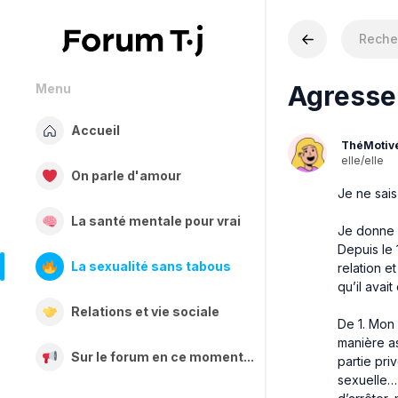
Agresse
Menu
Accueil
ThéMotiv
elle/elle
On parle d'amour
Je ne sais
La santé mentale pour vrai
Je donne u
Depuis le 
La sexualité sans tabous
relation e
qu’il avai
Relations et vie sociale
De 1. Mon 
manière as
Sur le forum en ce moment...
partie pr
sexuelle… 