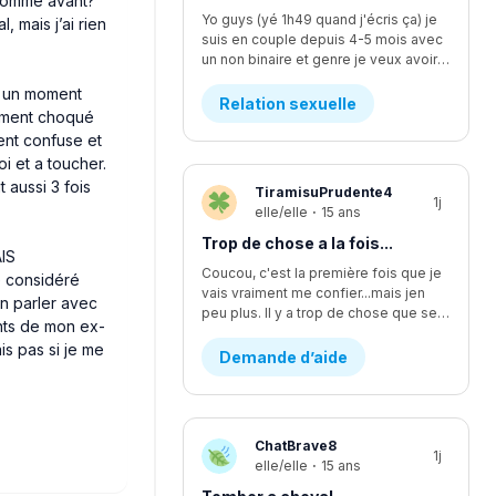
n comme avant?”
Yo guys (yé 1h49 quand j'écris ça) je
 mais j’ai rien
suis en couple depuis 4-5 mois avec
un non binaire et genre je veux avoir des relations avec iel mais iel est pas sur d'être prêt, ça fait quelques temps qu'y commence à vouloir faire plus... L'affaire c que je me sens comme si je l'écoutais pas assez mais finalement je suis trop à l'écoute. Moi ça fait longtemps que je veux faire ma première fois avec iel, j'y est déjà pris les seins mais mtn iel veux plus, rendu la jsp kwa faire... J'y dit quoi pour lui demander pk iel veux plus me laisser les toucher?
 à un moment
Relation sexuelle
lument choqué
ment confuse et
i et a toucher.
t aussi 3 fois
TiramisuPrudente4
1j
elle/elle
·
15 ans
Trop de chose a la fois...
AIS
Coucou, c'est la première fois que je
e considéré
vais vraiment me confier...mais jen
n parler avec
peu plus. Il y a trop de chose que se passe en même temps...en se moment, je suis en procès contre un pédophile... j'étais supposer aller lire une lettre devant la cour il y a deux semaines environ, mais ça été reporter au dans deux mois. Encore. Ça fsit 2 ans que c'est reporter chaque fois. Moi jetais enfin prête a passer par dessus...mais c'est encore loin d'être fini et ça va juste me stresser encore plus. J'ai aussi été victims d'un viol d'un ami proche. Ça aussi sa failli partir en procès et c'était stressant parce que j'avais plein dappel par rapport a sa de pleins de personnes. Ma mère m'explicais pas bien les nouvelles par rapport a sa, se qui me faisait croire pleins d'affaires qui était fausse. Sinon, je change d'école cette année, pour mon secondaire 4. Je vais dans une école ou je ne suis pas vraiment apprecier, sans trop savoir pourquoi...je vais perdre tout mes amis et de sec 1 à sec 3 sa été les seuls années dans une seule école de tout ma vie. Lintidimation reviens de plus en plus...J'ai l'impression de redevenir comme avant...celle qui ce noyait dans le négatif a toute situation. J'ai vraiment changer aujourd'hui, sauf que j'ai trop l'impression de redevenir celle que j'étais...J'ai recommencer a me scarifier, alors que sa fais au moins des mois et des mois que je ne lavais pas fait....je ne sais plus du tout quoi faire...merci de m'avoir lu, c'est très apprecier 🤍
ents de mon ex-
is pas si je me
Demande d’aide
ChatBrave8
1j
elle/elle
·
15 ans