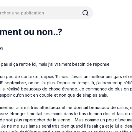
ment ou non..?
é3
 pas si ça rentre ici, mais j’ai vraiment besoin de réponse.
n peu de contexte, depuis 11 mois, j’avais un meilleur ami gars et on
19 septembre, on ne l’ai plus. Depuis ce temps là, j’ai beaucoup réfl
t j’ai réalisé beaucoup de chose étrange. Je commence de plus en p
t espoir qu’on soit en couple et non que de simples amis.
meilleur ami est très affectueux et me donnait beaucoup de câlins, 
sez étrange. Il mettait ses mains dans le bas de mon dos et faisait 
ivée soit plus rapprocher de la sienne… Mais comme un peu d’une m
Je ne me suis jamais senti très bien quand il faisait ça et je lui ai d