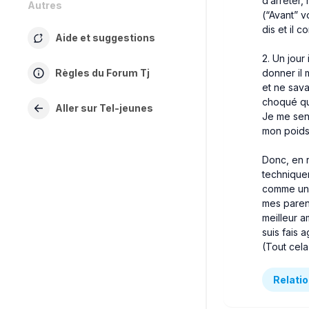
d’arrêter,
Autres
(“Avant” v
dis et il c
Aide et suggestions
2. Un jour
donner il
Règles du Forum Tj
et ne sava
choqué que
Aller sur Tel-jeunes
Je me senta
mon poids 
Donc, en r
technique
comme un a
mes parent
meilleur a
suis fais 
(Tout cela
Relatio