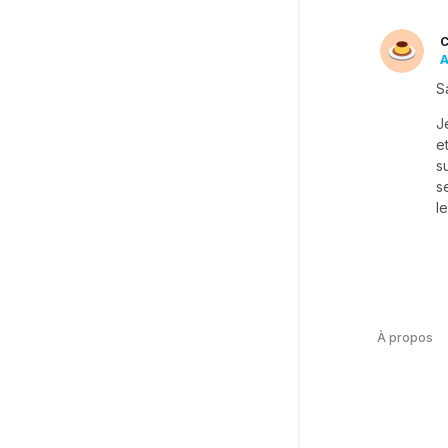
C
A
S
J
e
s
s
l
À propos