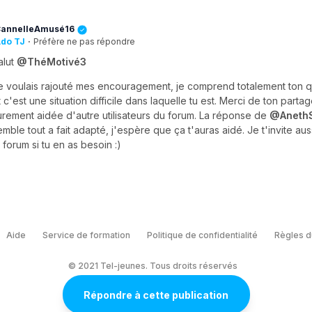
annelleAmusé16
do TJ
·
Préfère ne pas répondre
alut
@ThéMotivé3
e voulais rajouté mes encouragement, je comprend totalement ton 
t c'est une situation difficile dans laquelle tu est. Merci de ton parta
urement aidée d'autre utilisateurs du forum. La réponse de
@AnethS
emble tout a fait adapté, j'espère que ça t'auras aidé. Je t'invite aus
e forum si tu en as besoin :)
Aide
Service de formation
Politique de confidentialité
Règles d
© 2021 Tel-jeunes. Tous droits réservés
Répondre à cette publication