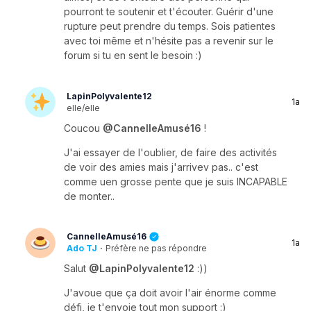
pourront te soutenir et t'écouter. Guérir d'une
rupture peut prendre du temps. Sois patientes
avec toi même et n'hésite pas a revenir sur le
forum si tu en sent le besoin :)
LapinPolyvalente12
1a
elle/elle
Coucou
@CannelleAmusé16
!
J'ai essayer de l'oublier, de faire des activités
de voir des amies mais j'arrivev pas.. c'est
comme uen grosse pente que je suis INCAPABLE
de monter..
CannelleAmusé16
1a
Ado TJ
·
Préfère ne pas répondre
Salut
@LapinPolyvalente12
:))
J'avoue que ça doit avoir l'air énorme comme
défi, je t'envoie tout mon support :)