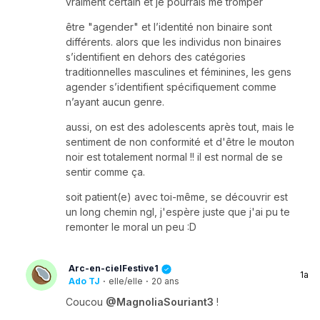
vraiment certain et je pourrais me tromper
être "agender" et l’identité non binaire sont
différents. alors que les individus non binaires
s’identifient en dehors des catégories
traditionnelles masculines et féminines, les gens
agender s’identifient spécifiquement comme
n’ayant aucun genre.
aussi, on est des adolescents après tout, mais le
sentiment de non conformité et d'être le mouton
noir est totalement normal !! il est normal de se
sentir comme ça.
soit patient(e) avec toi-même, se découvrir est
un long chemin ngl, j'espère juste que j'ai pu te
remonter le moral un peu :D
Arc-en-cielFestive1
1a
Ado TJ
·
elle/elle
·
20 ans
Coucou
@MagnoliaSouriant3
!