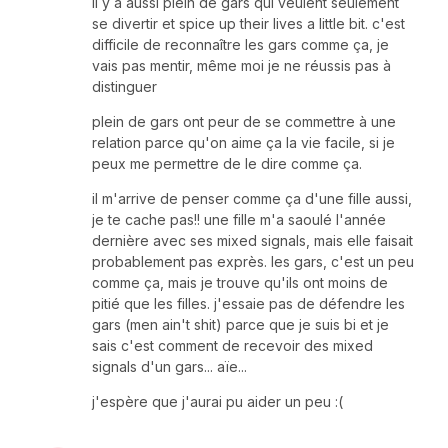
il y a aussi plein de gars qui veulent seulement
se divertir et spice up their lives a little bit. c'est
difficile de reconnaître les gars comme ça, je
vais pas mentir, même moi je ne réussis pas à
distinguer
plein de gars ont peur de se commettre à une
relation parce qu'on aime ça la vie facile, si je
peux me permettre de le dire comme ça.
il m'arrive de penser comme ça d'une fille aussi,
je te cache pas!! une fille m'a saoulé l'année
dernière avec ses mixed signals, mais elle faisait
probablement pas exprès. les gars, c'est un peu
comme ça, mais je trouve qu'ils ont moins de
pitié que les filles. j'essaie pas de défendre les
gars (men ain't shit) parce que je suis bi et je
sais c'est comment de recevoir des mixed
signals d'un gars... aïe...
j'espère que j'aurai pu aider un peu :(