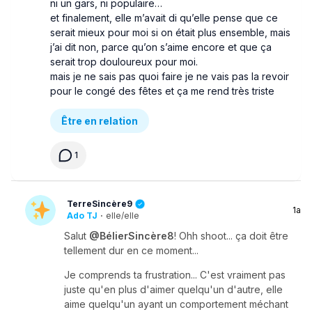
ni un gars, ni populaire…
et finalement, elle m’avait di qu’elle pense que ce
serait mieux pour moi si on était plus ensemble, mais
j’ai dit non, parce qu’on s’aime encore et que ça
serait trop douloureux pour moi.
mais je ne sais pas quoi faire je ne vais pas la revoir
pour le congé des fêtes et ça me rend très triste
Être en relation
1
TerreSincère9
1a
Ado TJ
·
elle/elle
Salut
@BélierSincère8
! Ohh shoot... ça doit être
tellement dur en ce moment...
Je comprends ta frustration... C'est vraiment pas
juste qu'en plus d'aimer quelqu'un d'autre, elle
aime quelqu'un ayant un comportement méchant