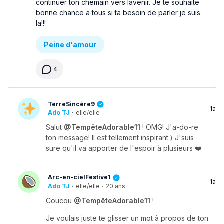
continuer ton chemain vers lavenir. Je te souhaite
bonne chance a tous si ta besoin de parler je suis
la!!!
Peine d'amour
4
TerreSincère9
1a
Ado TJ
·
elle/elle
Salut
@TempêteAdorable11
! OMG! J'a-do-re
ton message! Il est tellement inspirant:) J'suis
sure qu'il va apporter de l'espoir à plusieurs ❤️
Arc-en-cielFestive1
1a
Ado TJ
·
elle/elle
·
20 ans
Coucou
@TempêteAdorable11
!
Je voulais juste te glisser un mot à propos de ton