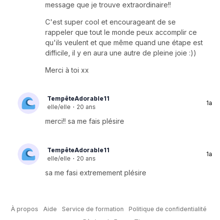
message que je trouve extraordinaire!!
C'est super cool et encourageant de se
rappeler que tout le monde peux accomplir ce
qu'ils veulent et que même quand une étape est
difficile, il y en aura une autre de pleine joie :))
Merci à toi xx
TempêteAdorable11
1a
elle/elle
·
20 ans
merci!! sa me fais plésire
TempêteAdorable11
1a
elle/elle
·
20 ans
sa me fasi extremement plésire
À propos
Aide
Service de formation
Politique de confidentialité