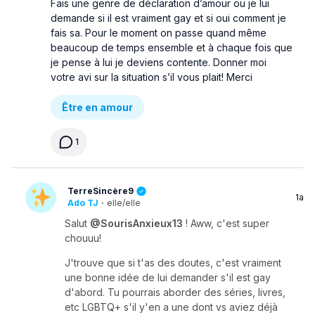
Fais une genre de déclaration d’amour ou je lui
demande si il est vraiment gay et si oui comment je
fais sa. Pour le moment on passe quand même
beaucoup de temps ensemble et à chaque fois que
je pense à lui je deviens contente. Donner moi
votre avi sur la situation s’il vous plait! Merci
Être en amour
1
TerreSincère9
1a
Ado TJ
·
elle/elle
Salut
@SourisAnxieux13
! Aww, c'est super
chouuu!
J'trouve que si t'as des doutes, c'est vraiment
une bonne idée de lui demander s'il est gay
d'abord. Tu pourrais aborder des séries, livres,
etc LGBTQ+ s'il y'en a une dont vs aviez déjà