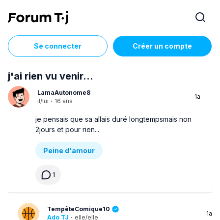
Se connecter
Créer un compte
j'ai rien vu venir...
LamaAutonome8
1a
il/lui
·
16 ans
je pensais que sa allais duré longtempsmais non
2jours et pour rien...
Peine d'amour
1
TempêteComique10
1a
Ado TJ
·
elle/elle