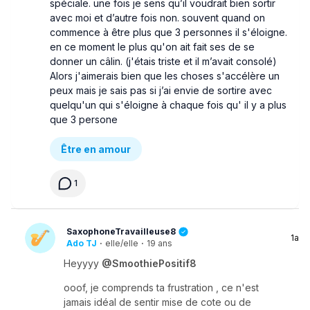
spéciale. une fois je sens qu’il voudrait bien sortir
avec moi et d’autre fois non. souvent quand on
commence à être plus que 3 personnes il s'éloigne.
en ce moment le plus qu'on ait fait ses de se
donner un câlin. (j'étais triste et il m’avait consolé)
Alors j'aimerais bien que les choses s'accélère un
peux mais je sais pas si j’ai envie de sortire avec
quelqu'un qui s'éloigne à chaque fois qu' il y a plus
que 3 persone
Être en amour
1
SaxophoneTravailleuse8
1a
Ado TJ
·
elle/elle
·
19 ans
Heyyyy
@SmoothiePositif8
ooof, je comprends ta frustration , ce n'est
jamais idéal de sentir mise de cote ou de