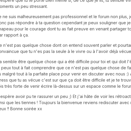
'espère que tu te porte bien même si, de ce que je lis, tu semble vi
oments un peu stressant.
e ne suis malheureusement pas professionnel et le forum non plus, 
onc pas répondre à ta question cependant je peux souligner que je
hapeau pour le courage dont tu as fait preuve en venant partager 
ar rapport à ça.
e n'est pas quelque chose dont on entend souvent parler et pourtan
onvaincue que tu n'es pas la seule à le vivre ou à l'avoir déjà vécue
a semble être quelque chose qui a été difficile pour toi et qui doit l
e peux tout à fait comprendre que ce n'est pas quelque chose de fac
s malgré tout à la parfaite place pour venir en discuter avec nous :) 
tress que tu as vécue c'est sur que ça doit être difficile et je te tr
ois très forte de venir écrire là-dessus sur un espace comme le foru
'espère avoir pu te rassurer un peu ;) Et j'ai hâte de voir les rétroac
insi que les tiennes ! Toujours la bienvenue reviens rediscuter avec
eux !! Bonne soirée xx