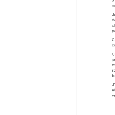
J
m
J
d
c
p
C
c
Ç
j
e
s
f
J
a
v