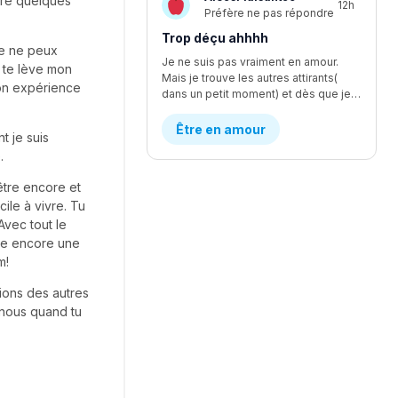
vre quelques
12h
Préfère ne pas répondre
Trop déçu ahhhh
je ne peux
Je ne suis pas vraiment en amour.
 te lève mon
Mais je trouve les autres attirants(
ton expérience
dans un petit moment) et dès que je le dépasse ou trouve son autre côté, je suis une peu déçu 😞. Qu'est-ce qu'il se passe avec moi?!
Être en amour
t je suis
.
'être encore et
ile à vivre. Tu
Avec tout le
ouve encore une
m!
tions des autres
 nous quand tu