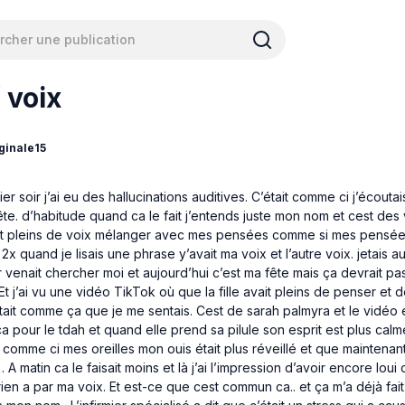
 voix
ginale15
er soir j’ai eu des hallucinations auditives. C’était comme ci j’écoutai
te. d’habitude quand ca le fait j’entends juste mon nom et cest des 
out pleins de voix mélanger avec mes pensées comme si mes pensées
x quand je lisais une phrase y’avait ma voix et l’autre voix. jetais au
 venait chercher moi et aujourd’hui c’est ma fête mais ça devrait pas
 Et j’ai vu une vidéo TikTok où que la fille avait pleins de penser et 
était comme ça que je me sentais. Cest de sarah palmyra et le vidéo e
 ca pour le tdah et quand elle prend sa pilule son esprit est plus calme
 comme ci mes oreilles mon ouis était plus réveillé et que maintenant 
 . A matin ca le faisait moins et là j’ai l’impression d’avoir encore loui
rien a par ma voix. Et est-ce que cest commun ca.. et ça m’a déjà fai