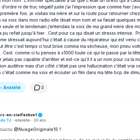
s mon nom . L’infirmier spécialisé a dit que c’était un stress qui a cau
 d’ordre ni de truc négatif juste j’ai l’impression que comme hier j’ava
 première fois je visitais ma mère et sur la route pour retourner che
s sa voix dans mon radio elle disait mon nom et sa faisait quelques m
seule et le lendemain j’entendais la voix de ma grand mère dire m
a pu refait jusqu’à hier . Cest pour ca qui disait un stresss intense. 
me stressait aujourd’hui c’était à cause du réparateur qui est venu 
eut être c’est temps ci tout brise comma ma sécheuse, mon pneu voi
. Cest comme ci tu penses à x1000 toute ce qui te passe par la tête
ur jetais pas capable d’arrêter et est-ce qu’il il a un nom pour ca la m
tion auditive mais d’un côté c’était pas une hallucination c’était vrai 
s c’était comme ma voix et écouter un film dans ma tête bcp de stimu
- Anxiété
2
rc-en-cielFestive1
do TJ
·
elle/elle
·
20 ans
oucou
@NuageOriginale15
!!