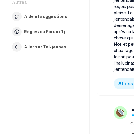
j’entendai
Autres
reçois pas
pleine. La
Aide et suggestions
j’entendai
déménagé 
après ca l
Règles du Forum Tj
chose qui 
fête et p
Aller sur Tel-jeunes
chauffage 
faisait pe
l’hallucina
j’entendai
Stress 
A
A
C