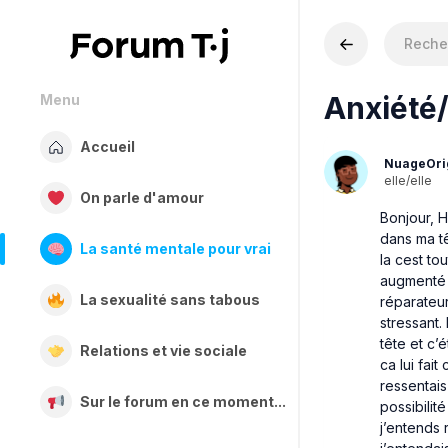
Anxiété/
Menu
Accueil
NuageOri
elle/elle
On parle d'amour
Bonjour, Hi
dans ma tê
La santé mentale pour vrai
la cest t
augmenté 2
La sexualité sans tabous
réparateur
stressant.
tête et c’
Relations et vie sociale
ca lui fait
ressentais
Sur le forum en ce moment...
possibilité
j’entends 