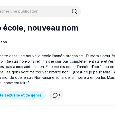
e école, nouveau nom
cère8
rentre dans une nouvelle école l’année prochaine. J’aimerais peut-ê
m (je suis non-binaire) ,mais je suis pas complètement sûr.e et j’en 
s, pas à mes amis, ni rien. Et je me dis que si l’année d’après ou e
ge, les gens vont me trouver bizarre non? Qu’est-ce je peux faire? A
 le monde que je suis Non-binaire et j’ai de la misère à en parler. Mais
a, comment faire?
té sexuelle et de genre
1