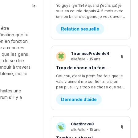
Yo guys (yé 1h49 quand j'écris ça) je
1a
suis en couple depuis 4-5 mois avec
un non binaire et genre je veux avoir des relations avec iel mais iel est pas sur d'être prêt, ça fait quelques temps qu'y commence à vouloir faire plus... L'affaire c que je me sens comme si je l'écoutais pas assez mais finalement je suis trop à l'écoute. Moi ça fait longtemps que je veux faire ma première fois avec iel, j'y est déjà pris les seins mais mtn iel veux plus, rendu la jsp kwa faire... J'y dit quoi pour lui demander pk iel veux plus me laisser les toucher?
 être
Relation sexuelle
ication que tu
en en fonction
re aux autres
TiramisuPrudente4
ce que les gens
1j
elle/elle
·
15 ans
st de se dire
nouir à travers
Trop de chose a la fois...
oblème, moi je
Coucou, c'est la première fois que je
vais vraiment me confier...mais jen
peu plus. Il y a trop de chose que se passe en même temps...en se moment, je suis en procès contre un pédophile... j'étais supposer aller lire une lettre devant la cour il y a deux semaines environ, mais ça été reporter au dans deux mois. Encore. Ça fsit 2 ans que c'est reporter chaque fois. Moi jetais enfin prête a passer par dessus...mais c'est encore loin d'être fini et ça va juste me stresser encore plus. J'ai aussi été victims d'un viol d'un ami proche. Ça aussi sa failli partir en procès et c'était stressant parce que j'avais plein dappel par rapport a sa de pleins de personnes. Ma mère m'explicais pas bien les nouvelles par rapport a sa, se qui me faisait croire pleins d'affaires qui était fausse. Sinon, je change d'école cette année, pour mon secondaire 4. Je vais dans une école ou je ne suis pas vraiment apprecier, sans trop savoir pourquoi...je vais perdre tout mes amis et de sec 1 à sec 3 sa été les seuls années dans une seule école de tout ma vie. Lintidimation reviens de plus en plus...J'ai l'impression de redevenir comme avant...celle qui ce noyait dans le négatif a toute situation. J'ai vraiment changer aujourd'hui, sauf que j'ai trop l'impression de redevenir celle que j'étais...J'ai recommencer a me scarifier, alors que sa fais au moins des mois et des mois que je ne lavais pas fait....je ne sais plus du tout quoi faire...merci de m'avoir lu, c'est très apprecier 🤍
uhaites une
rum s'il y a
Demande d’aide
ChatBrave8
1j
elle/elle
·
15 ans