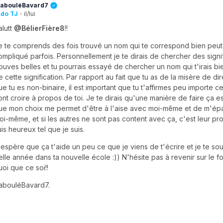
abouléBavard7
do TJ
·
il/lui
alutt
@BélierFière8
!!
e te comprends des fois trouvé un nom qui te correspond bien peut
ompliqué parfois. Personnellement je te dirais de chercher des signif
rouves belles et tu pourrais essayé de chercher un nom qui t'irais bi
e cette signification. Par rapport au fait que tu as de la misère de di
ue tu es non-binaire, il est important que tu t'affirmes peu importe 
ont croire à propos de toi. Je te dirais qu'une manière de faire ça e
ue mon choix me permet d'être à l'aise avec moi-même et de m'épa
oi-même, et si les autres ne sont pas content avec ça, c'est leur pr
uis heureux tel que je suis.
'espère que ça t'aide un peu ce que je viens de t'écrire et je te so
elle année dans ta nouvelle école :)) N'hésite pas à revenir sur le fo
uoi que ce soi!!
abouléBavard7.