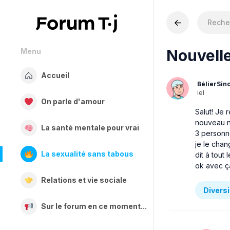
Nouvell
Menu
Accueil
BélierSin
iel
On parle d'amour
Salut! Je 
nouveau no
La santé mentale pour vrai
3 personne
je le chan
La sexualité sans tabous
dit à tout
ok avec ç
Relations et vie sociale
Diversi
Sur le forum en ce moment...