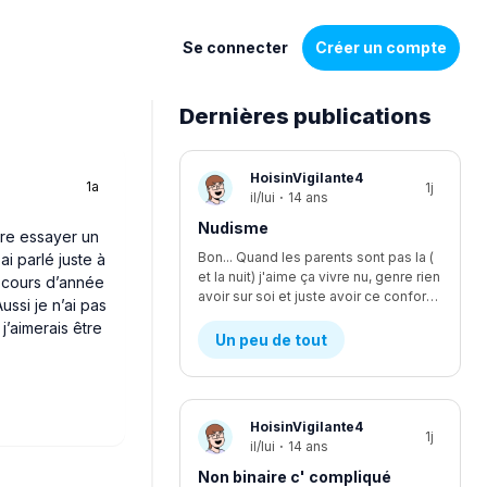
Se connecter
Créer un compte
Dernières publications
Liste
HoisinVigilante4
1a
1j
de
il/lui
·
14 ans
discussions
Nudisme
tre essayer un
Bon... Quand les parents sont pas la (
ai parlé juste à
et la nuit) j'aime ça vivre nu, genre rien
n cours d’année
avoir sur soi et juste avoir ce confort, je suis le seul à être nudiste... Et je fais kwa pour les voisins?
ussi je n’ai pas
 j’aimerais être
Un peu de tout
HoisinVigilante4
1j
il/lui
·
14 ans
Non binaire c' compliqué