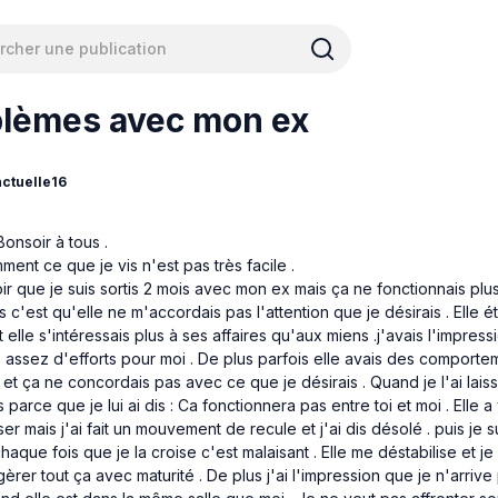
blèmes avec mon ex
ctuelle16
Bonsoir à tous .
ent ce que je vis n'est pas très facile .
voir que je suis sortis 2 mois avec mon ex mais ça ne fonctionnais plu
s c'est qu'elle ne m'accordais pas l'attention que je désirais . Elle é
t elle s'intéressais plus à ses affaires qu'aux miens .j'avais l'impress
s assez d'efforts pour moi . De plus parfois elle avais des comporte
 et ça ne concordais pas avec ce que je désirais . Quand je l'ai laisse
is parce que je lui ai dis : Ca fonctionnera pas entre toi et moi . Elle a
r mais j'ai fait un mouvement de recule et j'ai dis désolé . puis je su
haque fois que je la croise c'est malaisant . Elle me déstabilise et je
rer tout ça avec maturité . De plus j'ai l'impression que je n'arrive