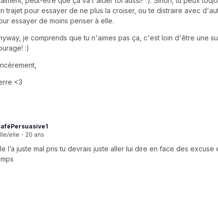
raiment, peut-être que ça va t'aider toi aussi? :). Sinon, tu peux tou
on trajet pour essayer de ne plus la croiser, ou te distraire avec d'aut
our essayer de moins penser à elle.
nyway, je comprends que tu n'aimes pas ça, c'est loin d'être une supe
ourage! :)
incèrement,
erre <3
aféPersuasive1
lle/elle
·
20 ans
lle l’a juste mal pris tu devrais juste aller lui dire en face des excuse e
emps