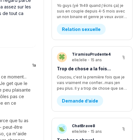
on regard parce
Yo guys (yé 1h49 quand j'écris ça) je
a assez sur les
suis en couple depuis 4-5 mois avec
s de tout ca
un non binaire et genre je veux avoir des relations avec iel mais iel est pas sur d'être prêt, ça fait quelques temps qu'y commence à vouloir faire plus... L'affaire c que je me sens comme si je l'écoutais pas assez mais finalement je suis trop à l'écoute. Moi ça fait longtemps que je veux faire ma première fois avec iel, j'y est déjà pris les seins mais mtn iel veux plus, rendu la jsp kwa faire... J'y dit quoi pour lui demander pk iel veux plus me laisser les toucher?
Relation sexuelle
TiramisuPrudente4
1j
elle/elle
·
15 ans
1a
Trop de chose a la fois...
 ce moment...
Coucou, c'est la première fois que je
vais vraiment me confier...mais jen
 Je get que le
peu plus. Il y a trop de chose que se passe en même temps...en se moment, je suis en procès contre un pédophile... j'étais supposer aller lire une lettre devant la cour il y a deux semaines environ, mais ça été reporter au dans deux mois. Encore. Ça fsit 2 ans que c'est reporter chaque fois. Moi jetais enfin prête a passer par dessus...mais c'est encore loin d'être fini et ça va juste me stresser encore plus. J'ai aussi été victims d'un viol d'un ami proche. Ça aussi sa failli partir en procès et c'était stressant parce que j'avais plein dappel par rapport a sa de pleins de personnes. Ma mère m'explicais pas bien les nouvelles par rapport a sa, se qui me faisait croire pleins d'affaires qui était fausse. Sinon, je change d'école cette année, pour mon secondaire 4. Je vais dans une école ou je ne suis pas vraiment apprecier, sans trop savoir pourquoi...je vais perdre tout mes amis et de sec 1 à sec 3 sa été les seuls années dans une seule école de tout ma vie. Lintidimation reviens de plus en plus...J'ai l'impression de redevenir comme avant...celle qui ce noyait dans le négatif a toute situation. J'ai vraiment changer aujourd'hui, sauf que j'ai trop l'impression de redevenir celle que j'étais...J'ai recommencer a me scarifier, alors que sa fais au moins des mois et des mois que je ne lavais pas fait....je ne sais plus du tout quoi faire...merci de m'avoir lu, c'est très apprecier 🤍
e peu plaisante
trôles pas ce
Demande d’aide
le en ce
arce que tu as
ChatBrave8
 - peut-être
1j
elle/elle
·
15 ans
rso, ça m'aide