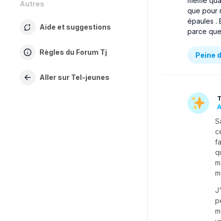
même quan
Autres
que pour m
épaules . 
Aide et suggestions
parce que 
Règles du Forum Tj
Peine 
Aller sur Tel-jeunes
T
A
S
c
f
q
m
m
J
p
m