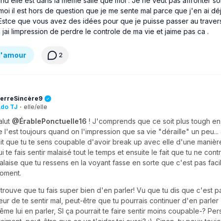
d elle est dans la même salle que moi . Je ne veut pas affronter s
oi il est hors de question que je me sente mal parce que j'en ai déj
Estce que vous avez des idées pour que je puisse passer au traver
jai limpression de perdre le controle de ma vie et jaime pas ca .
d'amour
2
erreSincère9
do TJ
·
elle/elle
alut
@ÉrablePonctuelle16
! J'comprends que ce soit plus tough en
e l'est toujours quand on l'impression que sa vie "déraille" un peu...
ait que tu te sens coupable d'avoir break up avec elle d'une manièr
ui te fais sentir malaisé tout le temps et ensuite le fait que tu ne con
alaise que tu ressens en la voyant fasse en sorte que c'est pas faci
oment.
'trouve que tu fais super bien d'en parler! Vu que tu dis que c'est p
eur de te sentir mal, peut-être que tu pourrais continuer d'en parler
ême lui en parler, SI ça pourrait te faire sentir moins coupable-? Pe