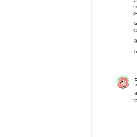
v
t
p
A
c
S
T
C
e
e
t