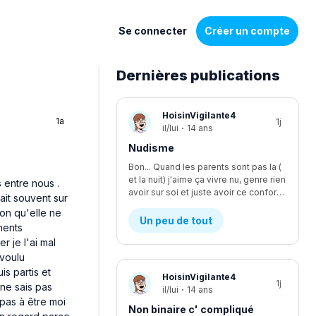
Se connecter
Créer un compte
Dernières publications
Liste
HoisinVigilante4
1a
1j
de
il/lui
·
14 ans
discussions
Nudisme
Bon... Quand les parents sont pas la (
et la nuit) j'aime ça vivre nu, genre rien
s entre nous .
avoir sur soi et juste avoir ce confort, je suis le seul à être nudiste... Et je fais kwa pour les voisins?
tait souvent sur
ion qu'elle ne
Un peu de tout
ments
r je l'ai mal
 voulu
is partis et
HoisinVigilante4
1j
 ne sais pas
il/lui
·
14 ans
 pas à être moi
Non binaire c' compliqué