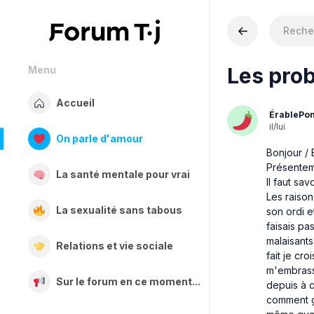
Les pro
Menu
Accueil
ÉrablePon
il/lui
On parle d'amour
Bonjour / 
Présentemm
La santé mentale pour vrai
Il faut sa
Les raison
La sexualité sans tabous
son ordi e
faisais pa
malaisants
Relations et vie sociale
fait je cro
m'embrasse
Sur le forum en ce moment...
depuis à c
comment gè