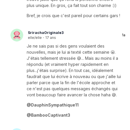
plus unique. En gros, ça fait tout son charme :))
Bref, je crois que c'est pareil pour certains gars !
SrirachaOriginale3
1a
elle/elle
·
17 ans
Je ne sais pas si des gens voulaient des
nouvelles, mais je lui ai texté cette semaine 😬.
J'étais tellement stressée 😅... Mais au moins il a
répondu (et vraiment hyper rapidement en
plus...j'étais surprise). En tout cas, idéalement
faudrait que lui écrive à nouveau ou que j'aille lui
parler parce que la fin de l'école approche et
ce n'est pas quelques messages échangés qui
vont beaucoup faire avancer la chose haha 😅.
@DauphinSympathique11
@BambooCaptivant3