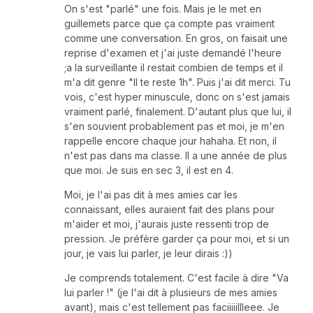
On s'est "parlé" une fois. Mais je le met en
guillemets parce que ça compte pas vraiment
comme une conversation. En gros, on faisait une
reprise d'examen et j'ai juste demandé l'heure
;a la surveillante il restait combien de temps et il
m'a dit genre "Il te reste 1h". Puis j'ai dit merci. Tu
vois, c'est hyper minuscule, donc on s'est jamais
vraiment parlé, finalement. D'autant plus que lui, il
s'en souvient probablement pas et moi, je m'en
rappelle encore chaque jour hahaha. Et non, il
n'est pas dans ma classe. Il a une année de plus
que moi. Je suis en sec 3, il est en 4.
Moi, je l'ai pas dit à mes amies car les
connaissant, elles auraient fait des plans pour
m'aider et moi, j'aurais juste ressenti trop de
pression. Je préfère garder ça pour moi, et si un
jour, je vais lui parler, je leur dirais :))
Je comprends totalement. C'est facile à dire "Va
lui parler !" (je l'ai dit à plusieurs de mes amies
avant), mais c'est tellement pas faciiiiillleee. Je