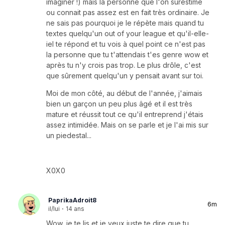
imaginer !) mais la personne que l'on surestime
ou connait pas assez est en fait très ordinaire. Je
ne sais pas pourquoi je le répète mais quand tu
textes quelqu'un out of your league et qu'il-elle-
iel te répond et tu vois à quel point ce n'est pas
la personne que tu t'attendais t'es genre wow et
après tu n'y crois pas trop. Le plus drôle, c'est
que sûrement quelqu'un y pensait avant sur toi.
Moi de mon côté, au début de l'année, j'aimais
bien un garçon un peu plus âgé et il est très
mature et réussit tout ce qu'il entreprend j'étais
assez intimidée. Mais on se parle et je l'ai mis sur
un piedestal...
X0X0
PaprikaAdroit8
6m
il/lui
·
14 ans
Wow, je te lis et je veux juste te dire que tu