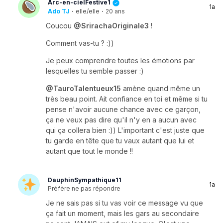
Arc-en-cielFestive1
1a
Ado TJ
·
elle/elle
·
20 ans
Coucou
@SrirachaOriginale3
!
Comment vas-tu ? :))
Je peux comprendre toutes les émotions par
lesquelles tu semble passer :)
@TauroTalentueux15
amène quand même un
très beau point. Ait confiance en toi et même si tu
pense n'avoir aucune chance avec ce garçon,
ça ne veux pas dire qu'il n'y en a aucun avec
qui ça collera bien :)) L'important c'est juste que
tu garde en tête que tu vaux autant que lui et
autant que tout le monde !!
DauphinSympathique11
1a
Préfère ne pas répondre
Je ne sais pas si tu vas voir ce message vu que
ça fait un moment, mais les gars au secondaire