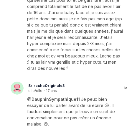
qui sera le cas pour toi et ce gars. Bref, aussi je
comprend totalement le fait de ne pas avoir l'air
de 16 ans. J'ai une baby face et je suis assez
petite donc moi aussi je ne fais pas mon age (jsp
si c ca que tu parlais) donc c'est vraiment chiant
mais je me dis que dans quelques années, j'aurai
l'air jeune et je serai reocnnaissante. J'étais
hyper complexée mais depuis 2-3 mois, j'ai
commencé a me focus sur les choses belles de
chez moi et cv vrm beaucoup mieux. Lache pas
:) tu as lair vrm gentille et c hyper cute. tu men
diras des nouvelles ?
SrirachaOriginale3
1a
elle/elle
·
17 ans
@DauphinSympathique11
Je peux bien
essayer de lui parler avant de lui écrire 😬... Il
faudrait simplement que je trouve un sujet de
conversation pour ne pas créer un énorme
malaise. 😅.