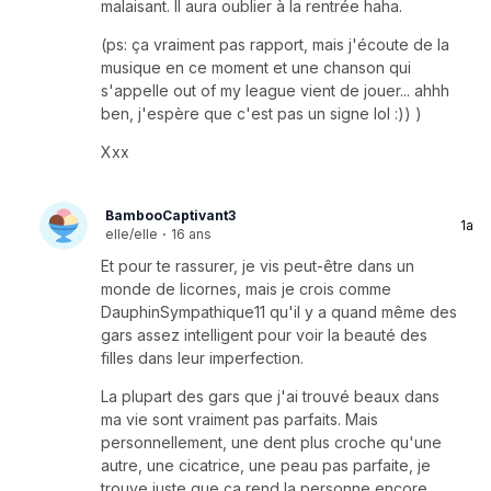
malaisant. Il aura oublier à la rentrée haha.
(ps: ça vraiment pas rapport, mais j'écoute de la
musique en ce moment et une chanson qui
s'appelle out of my league vient de jouer... ahhh
ben, j'espère que c'est pas un signe lol :)) )
Xxx
BambooCaptivant3
1a
elle/elle
·
16 ans
Et pour te rassurer, je vis peut-être dans un
monde de licornes, mais je crois comme
DauphinSympathique11 qu'il y a quand même des
gars assez intelligent pour voir la beauté des
filles dans leur imperfection.
La plupart des gars que j'ai trouvé beaux dans
ma vie sont vraiment pas parfaits. Mais
personnellement, une dent plus croche qu'une
autre, une cicatrice, une peau pas parfaite, je
trouve juste que ça rend la personne encore