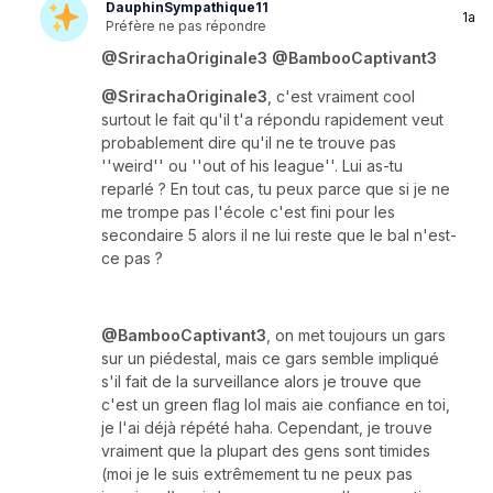
DauphinSympathique11
1a
Préfère ne pas répondre
@SrirachaOriginale3
@BambooCaptivant3
@SrirachaOriginale3
, c'est vraiment cool
surtout le fait qu'il t'a répondu rapidement veut
probablement dire qu'il ne te trouve pas
''weird'' ou ''out of his league''. Lui as-tu
reparlé ? En tout cas, tu peux parce que si je ne
me trompe pas l'école c'est fini pour les
secondaire 5 alors il ne lui reste que le bal n'est-
ce pas ?
@BambooCaptivant3
, on met toujours un gars
sur un piédestal, mais ce gars semble impliqué
s'il fait de la surveillance alors je trouve que
c'est un green flag lol mais aie confiance en toi,
je l'ai déjà répété haha. Cependant, je trouve
vraiment que la plupart des gens sont timides
(moi je le suis extrêmement tu ne peux pas