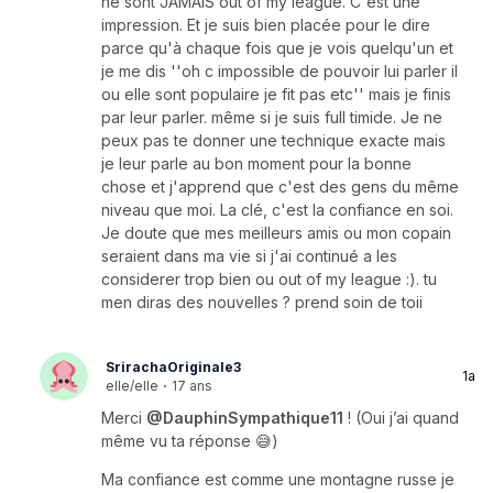
ne sont JAMAIS out of my league. C'est une
impression. Et je suis bien placée pour le dire
parce qu'à chaque fois que je vois quelqu'un et
je me dis ''oh c impossible de pouvoir lui parler il
ou elle sont populaire je fit pas etc'' mais je finis
par leur parler. même si je suis full timide. Je ne
peux pas te donner une technique exacte mais
je leur parle au bon moment pour la bonne
chose et j'apprend que c'est des gens du même
niveau que moi. La clé, c'est la confiance en soi.
Je doute que mes meilleurs amis ou mon copain
seraient dans ma vie si j'ai continué a les
considerer trop bien ou out of my league :). tu
men diras des nouvelles ? prend soin de toii
SrirachaOriginale3
1a
elle/elle
·
17 ans
Merci
@DauphinSympathique11
! (Oui j’ai quand
même vu ta réponse 😅)
Ma confiance est comme une montagne russe je