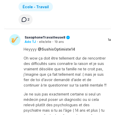
École - Travail
2
SaxophoneTravailleuse8
1a
Ado TJ
·
elle/elle
·
19 ans
Heyyyy
@SushisOptimiste14
Oh wow ça doit être tellement dur de rencontrer
des difficultés sans connaitre la raison et je suis
vraiment désolée que ta famille ne te croit pas,
j’imagine que ça fait tellement mal :( mais je suis
fier de toi d’avoir demandé d’aide et de
continuer à te questionner sur ta santé mentale !!!
Je ne suis pas exactement certaine si seul un
médecin peut poser un diagnostic ou si cela
relevé plutôt des psychologues et des
psychiatre mais si tu as l’âge ( 14 ans et plus ) tu