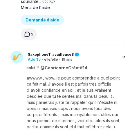
souriante... 🫤🙁😕
Merci de l'aide
Demande d’aide
2
SaxophoneTravailleuse8
1a
Ado TJ
·
elle/elle
·
19 ans
salut !!!
@CapricorneCréatif14
awwww , wow...je peux comprendre a quel point
ca fait mal. J'avoue il est parfois très difficile
d'avoir confiance en soi , et je suis vraiment
désolée que tu te sentes mal dans ta peau :( .
mais j'aimerais juste te rappeler qu'il n'existe ni
bons ni mauvais cops . nous avons tous des
corps différents , mais incroyablement utiles qui
nous permet de marcher , voir etc... alors ils sont
parfait comme ils sont et il faut célébrer cela :)