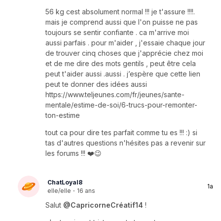
56 kg cest absolument normal !!! je t'assure !!!!.
mais je comprend aussi que l'on puisse ne pas
toujours se sentir confiante . ca m'arrive moi
aussi parfais . pour m'aider , j'essaie chaque jour
de trouver cinq choses que j'apprécie chez moi
et de me dire des mots gentils , peut être cela
peut t'aider aussi .aussi . j’espère que cette lien
peut te donner des idées aussi
https://www.teljeunes.com/fr/jeunes/sante-
mentale/estime-de-soi/6-trucs-pour-remonter-
ton-estime
tout ca pour dire tes parfait comme tu es !!! :) si
tas d'autres questions n'hésites pas a revenir sur
les forums !!! ❤️😉
ChatLoyal8
1a
elle/elle
·
16 ans
Salut
@CapricorneCréatif14
!