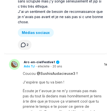
sans scrupule mais j'y songe sérieusement et jsp si
c très très éthique.
J'ai un sentiment de besoin de reconnaissance que
je n'avais pas avant et je ne sais pas si c une bonne
chose.
Médias sociaux
2
Arc-en-cielFestive1
1a
Ado TJ
·
elle/elle
·
20 ans
Coucou
@SushisAudacieuse3
!!
J'espère que tu va bien !
Écoute je t'avoue je ne m'y connais pas mais
pas du tout là dedans mais honnêtement je tiens
à te dire que je trouve ça vraiment cool que tu
prenne le temps e te poser ce genre de