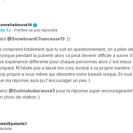
annelleAmusé16
do TJ
·
Préfère ne pas répondre
alut
@SnowboardChanceuse13
:))
e comprend totalement que tu soit en questionnement, on a plein 
hysique pendant la puberté alors ca peut devenir difficile a suivre. E
ne expérience différente pour chaque personnes alors c'est mieux
omparé. N'hésite pas a laissé ton corp évolué a sa propre manière.
orp propre a nous même qui démontre notre beauté unique. En tout 
ue ma réponse aura pu t'encourager un peu :)
erci
@SushisAudacieuse3
pour ta réponse super encourageante! 
on choix de citation :)
oleilÉpatante1
lle/elle