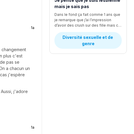
Je pense que je suis lesbienne
mais je sais pas
Dans le fond ça fait comme 1 ans que
je remarque que j’ai l’impression
d’avoir des crush sur des fille mais c des actrice dans des série téléviser mais pas dans mon école exemple et les garçon ne semble pas m’intéresser et je pense que mes amies le savent car elle me disent des remarque en niaisant un peu que j’aime les fille pis que c correct et tout et ma mère aussi depuis l’année passer mais j’ai peur que ce soit juste que je suis confuse et j’ai peur que ce sois vrai car j’ai peur de comment les personne vont réagir et si de mes amies vont arrêter de me parler je ne sais pas comment savoir de qui je suis attirer je me vois sexuellement avec une fille et pas un gars mais romantiquement je pense les deux c’est compliquer je me perd et si j’aime réellement les fille comment est ce que je vais l’annoncer et à qui quand ça me stress vrmt bcp j’ai aussi peur que mes amies acte différent envers moi si je leur dis alors qu’elle ne m’intéresse pas du tt
1a
Diversité sexuelle et de 
genre
de changement
n plus c'est
 de pas se
 On a chacun un
cas j'espère
Aussi, j'adore
1a