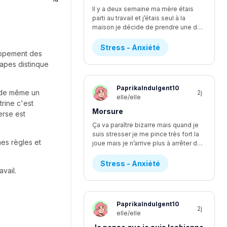
Il y a deux semaine ma mère étais
parti au travail et j’étais seul à la
maison je décide de prendre une douche et après je n’arrive pas à sortir j’étais convaincu que qqlq étais dans ma maison j’ai refuser de sortir jusqu’à ce que ma mère revienne car je m’imaginais les pire senario en boucle et n’arrivais pas à m’arrêter j’ai attendu 3heure dans la salle de bain a prote barrer en attendant que ma mère vienne et ce n’ai pas la première fois à chaque soir je dois vérifier 4fois que toute les serrure de ma maison soit barrée car sinon je ne dort pas je ne comprend pas pourquoi ça m’arrive il y a à peine 2 mois je n’avais pas du tt de stress par rapport à ce que qqlq vienne chez nous est ce que je suis la seul? Et est ce que vous avez des idées de comment je pourrait m’en débarrasser
Stress - Anxiété
loppement des
tapes distinque
PaprikaIndulgent10
t de même un
2j
elle/elle
trine c'est
Morsure
erse est
Ça va paraître bizarre mais quand je
suis stresser je me pince très fort la
es règles et
joue mais je n’arrive plus à arrêter depuis 1ans ça fait 3 ans que je le fait assez régulièrement mais là j’arrive plus à arrêter je saigne et ma peau s’arrache à chaque fois et parfois je ne m’en rend même pas compte et je ne peut pas en parler à mes amie car à chaque fois que j’ai essayer elle fesais des blague a propos de ce que je leur disais et j’aimerais réussir à diminuer mon stress car il m’empêche aussi a dormir car je pense à tous ce qu’il peut arriver je commençais à aller mieux et 2 mois après c’est pire que jamais je ne sais plus quoi faire
Stress - Anxiété
avail.
PaprikaIndulgent10
2j
elle/elle