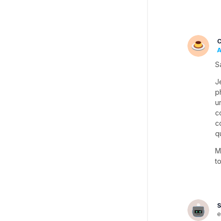
C
A
S
J
p
u
c
c
q
M
t
S
e