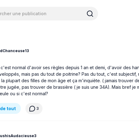
dChanceuse13
c'est normal d'avoir ses règles depuis 1 an et demi, d'avoir des ha
eloppés, mais pas du tout de poitrine? Pas du tout, c'est subjectif, m
la plupart des filles de mon âge et ça m'inquiète. ( jamais trouver d
 être jugée, pas trouver de brassière ( je suis une 34A). Mais bref j
 seule ou si c'est normal?
de tout
3
ushisAudacieuse3