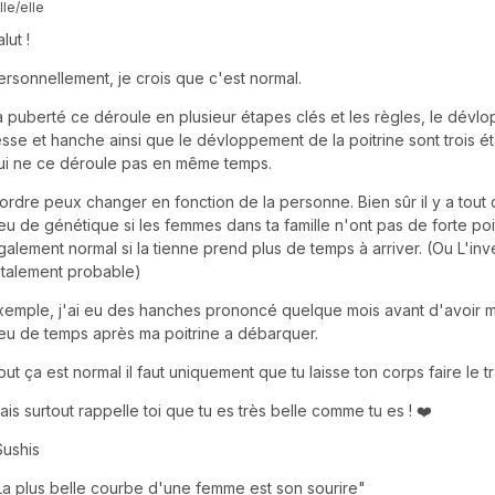
lle/elle
lut !
ersonnellement, je crois que c'est normal.
a puberté ce déroule en plusieur étapes clés et les règles, le dév
esse et hanche ainsi que le dévloppement de la poitrine sont trois é
ui ne ce déroule pas en même temps.
'ordre peux changer en fonction de la personne. Bien sûr il y a tou
eu de génétique si les femmes dans ta famille n'ont pas de forte poi
galement normal si la tienne prend plus de temps à arriver. (Ou L'inv
otalement probable)
xemple, j'ai eu des hanches prononcé quelque mois avant d'avoir m
eu de temps après ma poitrine a débarquer.
out ça est normal il faut uniquement que tu laisse ton corps faire le tr
ais surtout rappelle toi que tu es très belle comme tu es ! ❤️
Sushis
La plus belle courbe d'une femme est son sourire"