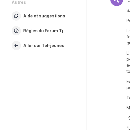
Autres
e
Sa
Aide et suggestions
P
Règles du Forum Tj
L
f
q
Aller sur Tel-jeunes
L
p
é
t
E
p
T
M
-
"