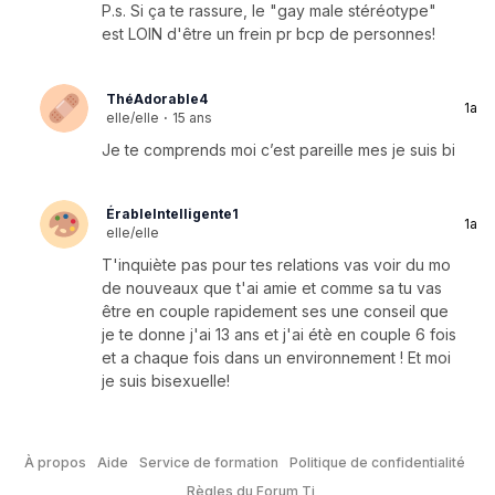
P.s. Si ça te rassure, le "gay male stéréotype"
est LOIN d'être un frein pr bcp de personnes!
ThéAdorable4
1a
elle/elle
·
15 ans
Je te comprends moi c’est pareille mes je suis bi
ÉrableIntelligente1
1a
elle/elle
T'inquiète pas pour tes relations vas voir du mo
de nouveaux que t'ai amie et comme sa tu vas
être en couple rapidement ses une conseil que
je te donne j'ai 13 ans et j'ai étè en couple 6 fois
et a chaque fois dans un environnement ! Et moi
je suis bisexuelle!
À propos
Aide
Service de formation
Politique de confidentialité
Règles du Forum Tj