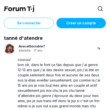
Se connecter
Créer un compte
tanné d'atendre
AvocatSociable7
1a
elle/elle
·
17 ans
coucou!
bon ok, dans le font ça fais depuis que j'ai genre
12-13 ans que j'ai des desire sexuel, pis j'ai été en
couple selement deux fois et aucune de ses deux
exs la étais eveiller sexuellement, pis comme la j'ai
15 ans pis je vois tout mes amis en couple et actif
sexuellement pis moi chu la pis chu tanné
d'attendre pis genre j'éprouve du desir pour mes
amis, pis je suis trans mtf donc la jsp si c'est un frin
même si je suis out a pas grand monde mais chu