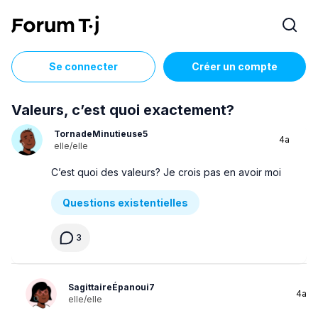
Se connecter
Créer un compte
Valeurs, c’est quoi exactement?
TornadeMinutieuse5
4a
elle/elle
C’est quoi des valeurs? Je crois pas en avoir moi
Questions existentielles
3
SagittaireÉpanoui7
4a
elle/elle