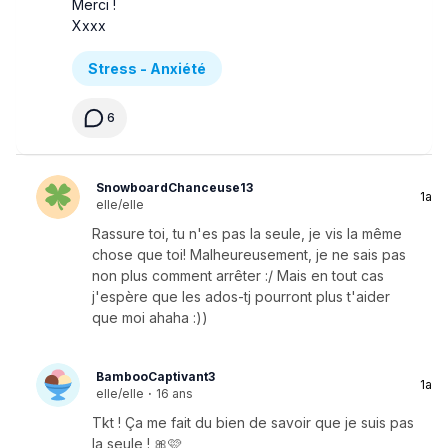
Merci !
Xxxx
Stress - Anxiété
6
SnowboardChanceuse13
1a
elle/elle
Rassure toi, tu n'es pas la seule, je vis la même
chose que toi! Malheureusement, je ne sais pas
non plus comment arrêter :/ Mais en tout cas
j'espère que les ados-tj pourront plus t'aider
que moi ahaha :))
BambooCaptivant3
1a
elle/elle
·
16 ans
Tkt ! Ça me fait du bien de savoir que je suis pas
la seule ! 🎀🩷