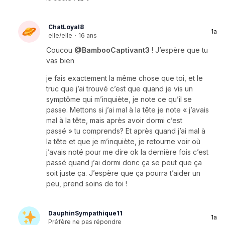
ChatLoyal8
1a
elle/elle
·
16 ans
Coucou
@BambooCaptivant3
! J’espère que tu
vas bien
je fais exactement la même chose que toi, et le
truc que j’ai trouvé c’est que quand je vis un
symptôme qui m’inquiète, je note ce qu’il se
passe. Mettons si j’ai mal à la tête je note « j’avais
mal à la tête, mais après avoir dormi c’est
passé » tu comprends? Et après quand j’ai mal à
la tête et que je m’inquiète, je retourne voir où
j’avais noté pour me dire ok la dernière fois c’est
passé quand j’ai dormi donc ça se peut que ça
soit juste ça. J’espère que ça pourra t’aider un
peu, prend soins de toi !
DauphinSympathique11
1a
Préfère ne pas répondre